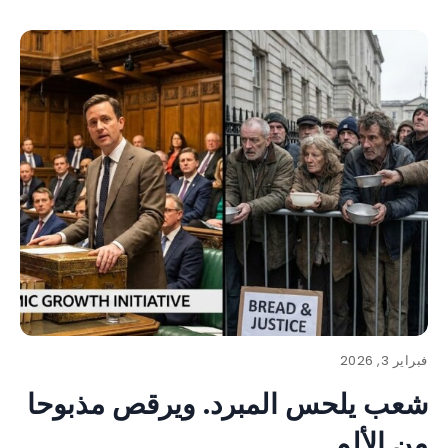
فبراير 3, 2026
شعب يلحس المبرد. ويرقص مذبوحا
من الألم