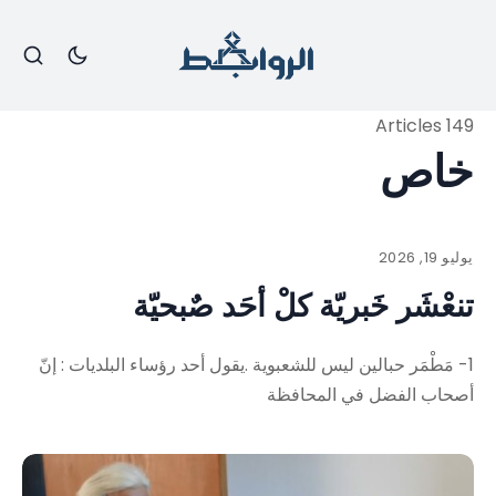
149 Articles
خاص
يوليو 19, 2026
تنعْشَر خَبريّة كلْ أحَد صٌبحيّة
1- مَطْمَر حبالين ليس للشعبوية .يقول أحد رؤساء البلديات : إنّ
أصحاب الفضل في المحافظة