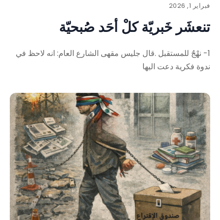
فبراير 1, 2026
تنعشَر خَبريّة كلْ أحَد صُبحيّة
1- نهْجٌ للمستقبل .قال جليس مقهى الشارع العام: انه لاحظ في
ندوة فكرية دعت اليها