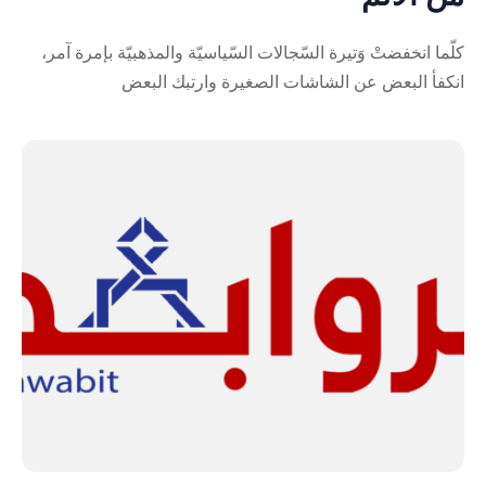
كلّما انخفضتْ وَتيرة السّجالات السّياسيّة والمذهبيّة بإمرة آمر،
انكفأ البعض عن الشاشات الصغيرة وارتبك البعض