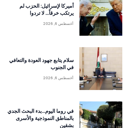
أميركا لإسرائيل: الحزب لم
يرتكب خرقاً… لا تردوا
أغسطس 6, 2026
سلام يتابع جهود العودة والتعافي
في الجنوب
أغسطس 6, 2026
في روما اليوم…بدء البحث الجدي
بالمناطق النموذجية والأسرى
بشقين