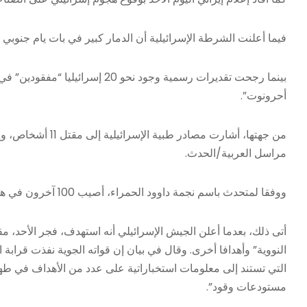
فيما أعلنت الشرطة الإسرائيلية أن الدمار كبير في بات يام جنوبي تل أ
بينما رجحت تقديرات رسمية وجود ن
أحرونوت”.
مراسل العربية/الحدث.
ووفقا لمتحدث باسم نجمة داوود الحمراء، أصيب 100 آخرون في هجوم صاروخي “في المنطقة الوسطى”، و 37 شخصا في منطقة الشفيلة.
أتى ذلك، بعدما أعلن الجيش الإسرائيلي أنه استهدف، فجر الأحد، مقر
التي تستند إلى معلومات استخباراتية على عدد من الأهداف في طهر
مستودعات وقود”.