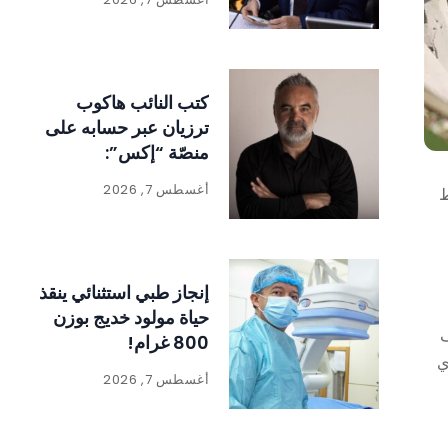
كتب النائب هاكوب
ترزيان عبر حسابه على
منصّة “إكس”:
أغسطس 7, 2026
ط
إنجاز طبي استثنائي ينقذ
حياة مولود خديج بوزن
ف
800 غرام!
ي
أغسطس 7, 2026