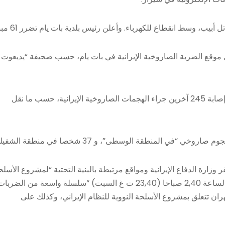
بيب، وسط انقطاع للكهرباء. وأعلن رئيس بلدية بات يام تضرر 61 مبنى.
حو 20 إسرائيليا “مفقودين” في موقع الضربة الصاروخية الإيرانية في بات يام، حسب صحيفة “يديعوت
من جهتها، أشارت مصادر طبية الإسرائيلية إلى مقتل 11 أشخاص، وإصابة 245 آخرين جراء الهجمات الصاروخية الإيرانية، حسب ما نقل
 وزارة الدفاع الإيرانية ومواقع مرتبطة بالبنية التحتية “لمشروع الأسلح
النووية” وأهدافا أخرى. وقال في بيان إن قواته الجوية نفذت قرابة الساعة 2,40 صباحا (23,40 ت غ السبت) “سلسلة واسعة من الضرب
ان تتعلق بمشروع الأسلحة النووية للنظام الإيراني، وكذلك على