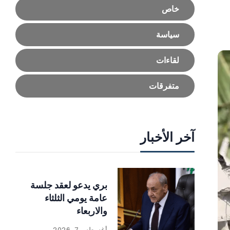
خاص
سياسة
لقاءات
متفرقات
آخر الأخبار
بري يدعو لعقد جلسة
عامة يومي الثلثاء
والاربعاء
أغسطس 7, 2026