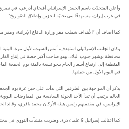
وأعلن المتحدّث باسم الجيش الإسرائيلي أفيخاي أدرعي، في تصريح
في غرب ​إيران​، مستهدفًا بنى تحتيّة لتخزين وإطلاق الصّواريخ”.
كما أضاف أن “الأهداف شملت مقر وزارة الدفاع الإيرانية، ومقر منظ
وكان الجانب الإسرائيلي استهدف، أمس السبت، لأول مرة، البنية 
محافظة بوشهر جنوب البلاد، وهو صاحب أكبر حصة في إنتاج الغاز 
المنطقة إلى ارتفاع أسعار الخام بنحو تسعة بالمئة يوم الجمعة ال
في اليوم الأول من حملتها.
يذكر أن المواجهة بين الطرفين التي بدأت على حين غرة يوم الجمع
العالم يرتقب أن تبدأ الأحد الجولة السادسة من المفاوضات النووية
الإيرانيين، في مقدمتهم رئيس هيئة الأركان محمد باقري، وقائد ا
كما اغتالت إسرائيل 9 علماء ذرة، وضربت منشآت النووي في مختلف أنحاء إيران، على رأسها نطنز وأصفهان وفوردو أيضا.