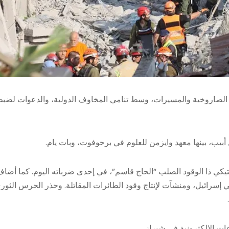
ات الصاروخية والمسيرات، وسط تنامي المخاوف الدولية، والدعوات لضب
بيب، بينها معهد وايزمن للعلوم في برحوفوت، وبات يام.
يكي ذا الوقود الصلب “الحاج قاسم”، في إحدى ضرباته اليوم. كما أضا
ي إسرائيل، ومنشآت لإنتاج وقود الطائرات المقاتلة. وحذر الحرس الثور
عات الإلكترونية في شيراز.