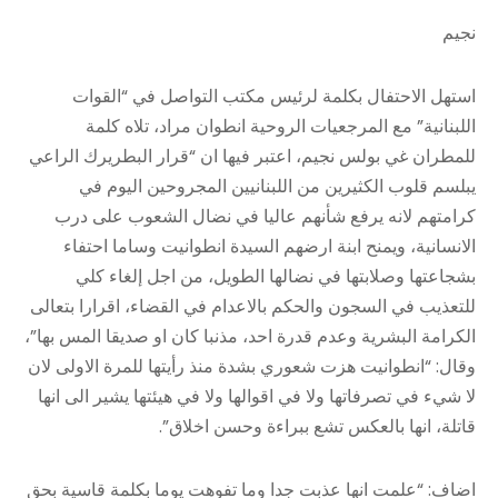
نجيم
استهل الاحتفال بكلمة لرئيس مكتب التواصل في “القوات
اللبنانية” مع المرجعيات الروحية انطوان مراد، تلاه كلمة
للمطران غي بولس نجيم، اعتبر فيها ان “قرار البطريرك الراعي
يبلسم قلوب الكثيرين من اللبنانيين المجروحين اليوم في
كرامتهم لانه يرفع شأنهم عاليا في نضال الشعوب على درب
الانسانية، ويمنح ابنة ارضهم السيدة انطوانيت وساما احتفاء
بشجاعتها وصلابتها في نضالها الطويل، من اجل إلغاء كلي
للتعذيب في السجون والحكم بالاعدام في القضاء، اقرارا بتعالى
الكرامة البشرية وعدم قدرة احد، مذنبا كان او صديقا المس بها”،
وقال: “انطوانيت هزت شعوري بشدة منذ رأيتها للمرة الاولى لان
لا شيء في تصرفاتها ولا في اقوالها ولا في هيئتها يشير الى انها
قاتلة، انها بالعكس تشع ببراءة وحسن اخلاق”.
اضاف: “علمت انها عذبت جدا وما تفوهت يوما بكلمة قاسية بحق