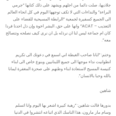
جلاديها، صلت دائما من اجلهم ويشهد على ذلك كتابها “جرمي
البراءة” والنداءات التي لا تكف توجهها اليوم في كل انحاء العالم
الى الجميع كسفيرة لجمعية “الرابطة المسيحية للقضاء على
التعذيب – ACAT” وانها على حق، البشر اخوة وإن ذل احدنا فردا
كان ام جماعة ليس لنا ان نرذله بل ان نرى كيف نصلحه ونتصالح
معه”.
وختم: “ابانا صاحب الغبطة اني اسمع في دعوتك الى تكريم
انطوانيت نداء موجها الى جميع اللبنانيين وبنوع خاص الى ابناء
كنيسة المسيح لاستعادة ابناء وطنهم على صحزة المغفرة ايمانا
بالله وحبا بالانسان”.
شاهين
بدورها قالت شاهين: “رهبة كبيرة اشعر بها اليوم وانا اتسلم
وسام مار مارون، هذا الناسك الذي اتباعه انتشروا في الدنيا