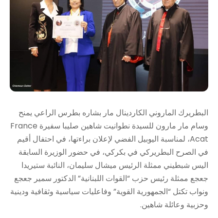
البطريرك الماروني الكاردينال مار بشاره بطرس الراعي يمنح
وسام مار مارون للسيدة نطوانيت شاهين صليبا سفيرة France
Acat، لمناسبة اليوبيل الفضي لإعلان براءتها، في احتفال أقيم
في الصرح البطريركي في بكركي، في حضور الوزيرة السابقة
اليس شبطيني ممثلة الرئيس ميشال سليمان، النائبة ستيريدا
جعجع ممثلة رئيس حزب “القوات اللبنانية” الدكتور سمير جعجع
ونواب تكتل “الجمهورية القوية” وفاعليات سياسية وثقافية ودينية
وحزبية وعائلة شاهين.