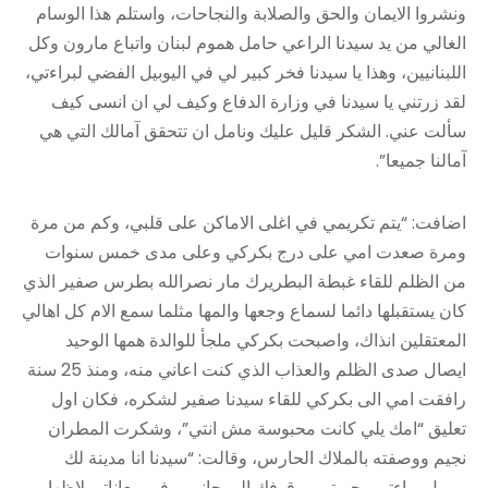
ونشروا الايمان والحق والصلابة والنجاحات، واستلم هذا الوسام
الغالي من يد سيدنا الراعي حامل هموم لبنان واتباع مارون وكل
اللبنانيين، وهذا يا سيدنا فخر كبير لي في اليوبيل الفضي لبراءتي،
لقد زرتني يا سيدنا في وزارة الدفاع وكيف لي ان انسى كيف
سألت عني. الشكر قليل عليك ونامل ان تتحقق آمالك التي هي
آمالنا جميعا”.
اضافت: “يتم تكريمي في اغلى الاماكن على قلبي، وكم من مرة
ومرة صعدت امي على درج بكركي وعلى مدى خمس سنوات
من الظلم للقاء غبطة البطريرك مار نصرالله بطرس صفير الذي
كان يستقبلها دائما لسماع وجعها والمها مثلما سمع الام كل اهالي
المعتقلين انذاك، واصبحت بكركي ملجأ للوالدة همها الوحيد
ايصال صدى الظلم والعذاب الذي كنت اعاني منه، ومنذ 25 سنة
رافقت امي الى بكركي للقاء سيدنا صفير لشكره، فكان اول
تعليق “امك يلي كانت محبوسة مش انتي”، وشكرت المطران
نجيم ووصفته بالملاك الحارس، وقالت: “سيدنا انا مدينة لك
بيوبيل براءتي وحريتي ووقوفك الى حانبي وفي معاناتي لاظهار