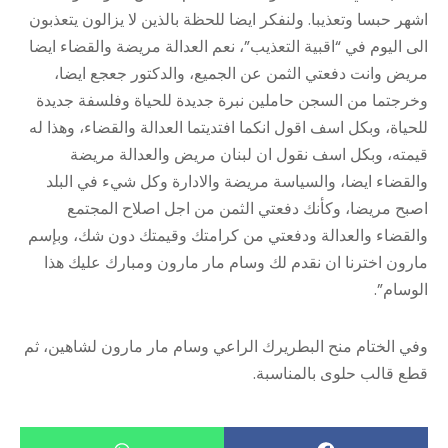
اشهر حبسا وتعذيبا. ولنفكر ايضا للحظة بالذين لا يزالون يتعذبون
الى اليوم في “اقبية التعذيب”، نعم العدالة مريضة والقضاء ايضا
مريض وانت دفعتي الثمن عن الجميع، والدكتور جعجع ايضا،
وخرجتما من السجن حاملين نبرة جديدة للحياة وفلسفة جديدة
للحياة، وبكل اسف اقول انكما افتديتما العدالة والقضاء، وهذا له
قيمته، وبكل اسف نقول ان لبنان مريض والعدالة مريضة
والقضاء ايضا، والسياسة مريضة والادارة وكل شيء في البلد
اصبح مريضا، وكأنك دفعتي الثمن من اجل اصلاح المجتمع
والقضاء والعدالة ودفعتي من كرامتك وقيمتك دون شك، وبإسم
مارون اخترنا ان نقدم لك وسام مار مارون ومبارك عليك هذا
الوسام”.
وفي الختام منح البطريرك الراعي وسام مار مارون لشاهين، ثم
قطع قالب حلوى بالمناسبة.