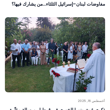
مفاوضات لبنان–إسرائيل الثلثاء…من يشارك فيها؟
أغسطس 16, 2025
ذكرى غيث ونورا الخوري في قرطبا.. ورسالة مؤثّرة