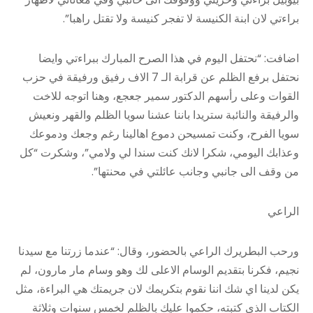
براءتي لان ابنة الكنيسة لا تفجر كنيسة ولا تقتل راهبا”.
اضافت: “نحتفل اليوم في هذا الصرح المبارك ببراءتي وايضا
نحتفل برفع الظلم عن قرابة الـ 7 الاف رفيق ورفيقة في حزب
القوات وعلى رأسهم الدكتور سمير جعجع، وهنا اتوجه للاخت
والرفيقة والنائبة ستريدا باننا عشنا سويا الظلم والقهر ونعيش
سويا الفرح، وكنت تمسيحن دموع اهالينا رغم وجعك ودموعك
وعذابك اليومي، شكرا لانك كنت سندا لي ولامي”، وشكرت “كل
من وقف الى جانبي وجانب عائلتي في محنتها”.
الراعي
ورحب البطريرك الراعي بالحضور، وقال: “عندما زرتنا مع سيدنا
نجيم، فكرنا بتقديم الوسام الاعلى لك وهو وسام مار مارون، لم
يكن لدينا اي شك اننا نقوم بتكريمك لان جريمتك هي البراءة، مثل
الكتاب الذي كتبته، حكموا عليك بالظلم لخمس سنوات وثلاثة