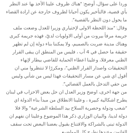
وردا على سؤال، أوضح: “هناك ظروف علينا الأخذ بها عند النظر
بأي قضية، فالتأخير يكون أحيانا لظروف خارجة عن ارادة القضاء
ما يحول دون النظر بالقضية”.
وقال: “منذ اللحظة الاولى لإختياري وزيرا للعدل وضعت ملف
جريمة مرفأ بيروت من أولى الاولويات لديّ، فهذه جريمة كبرى
وهناك مدينة ضربت بالصميم، ولا يمكننا بناء دولة إن لم تظهر
حقيقة ما حصل في 4 آب ، فليس من المنطق ان يبقى القرار
الظني معرقلا، وعلينا اعطاء الحماية للقاضي بيطار لإنهاء
التحقيقات واصدار القرار الظني”، ومكررًا لا تنتظروا مني ان
أقول اي شي عن مسار التحقيقات فهذا ليس من شأني وليس
من حقي التدخل بالعمل القضائي”.
من جهة اخرى، اوضح وزير العدل ان حل بعض الاحزاب في لبنان
يطرح اشكالية كبيرة ، وعلينا الانطلاق من مبدأ بناء الدولة اي
“شعب ودولة وحصرية السلاح بيد السلطة الشرعية” والا فلا
دولة لدينا، والبيان الوزاري ذكر هذا الموضوع وعلينا ان نفهم ان
الدولة تبنى بالشراكة والاقتناع بقبول بعضنا البعض تحت سقف
القانون وعندها نطرح كل المواضيع.