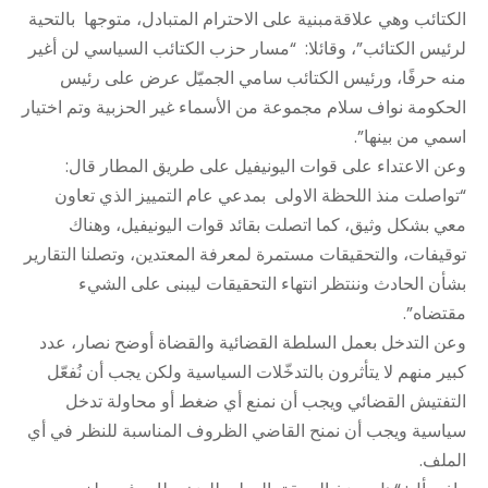
الكتائب وهي علاقةمبنية على الاحترام المتبادل، متوجها بالتحية
لرئيس الكتائب”، وقائلا: “مسار حزب الكتائب السياسي لن أغير
منه حرفًا، ورئيس الكتائب سامي الجميّل عرض على رئيس
الحكومة نواف سلام مجموعة من الأسماء غير الحزبية وتم اختيار
اسمي من بينها”.
وعن الاعتداء على قوات اليونيفيل على طريق المطار قال:
“تواصلت منذ اللحظة الاولى بمدعي عام التمييز الذي تعاون
معي بشكل وثيق، كما اتصلت بقائد قوات اليونيفيل، وهناك
توقيفات، والتحقيقات مستمرة لمعرفة المعتدين، وتصلنا التقارير
بشأن الحادث وننتظر انتهاء التحقيقات ليبنى على الشيء
مقتضاه”.
وعن التدخل بعمل السلطة القضائية والقضاة أوضح نصار، عدد
كبير منهم لا يتأثرون بالتدخّلات السياسية ولكن يجب أن نُفعّل
التفتيش القضائي ويجب أن نمنع أي ضغط أو محاولة تدخل
سياسية ويجب أن نمنح القاضي الظروف المناسبة للنظر في أي
الملف.