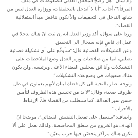
واذ سأل: “هل رضخ المحقق العدلي للضغوطات في ملف
المرفأ؟”،أجاب: “أنا لا أاتدخل بالتحقيقات، ووزارة العدل ليس من
شانها التدخل في التحقيقات والاّ نكون نناقض مبدأ استقلالية
القضاء”.
وردا على سؤال، أكد وزير العدل انه إن ثبت انّ هناك تدخلا في
عمل اي قاضٍ فإنه سيحال الى التحقيق.
وعن التشيكلات القضائية قال: “سأوقّع على أي تشكيلة قضائية
تصلني، انما من صلاحيات وزير العدل وضع الملاحظات على
التشيكلات وأنا اثق بمجلس القضاء الأعلى وبرئيسه، ولن يكون
هناك صعوبات في وضع هذه التشكيلات”.
وتوجه نصار بالتحية الى كل قضاة لبنان لأنهم يعملون في ظل
ظروف صعبة، وقال: “لا بد من تحسين هذه الظروف لتأمين
حسن سير العدالة، كما سنطلب من القضاة فكّ الإرتباط
بالأحزاب.”
واضاف: “سنعمل على تفعيل التفتيش القضائي”، موضحا انّ
الهدف هو الخروج من منطق المحاصصة، ولذلك نعمل على ألا
تكون هناك مراكز يتحصّن فيها حزب معيّن.”