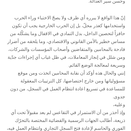
وحسن سير العدالة.
إنّ هذا الواقع لا يبرره أي ظرف ولا يصحّ الاختباء وراء الحرب
واستخدامها كعذر محلّ، بل إن الحرب الخارجية يجب أن تكون
حافزاً لتحصين الداخل، بدل التمادي في الاقفال وما يشكّله من
مساس خطير بالأمن القانوني والاقتصادي، وما يلحقه من أضرار
فادحة بالمحامين والمتقاضين وأصحاب المؤسسات والشركات،
ومن شلل في إنجاز المعاملات، في ظل غياب أي إجراءات جدّية
وسريعة لمعالجة الوضع القائم.
إنني والحال هذه أؤكد أن نقابة المحامين اتخذت ومن موقع
مسؤولياتها ومن خارج اختصاصها، كل الترتيبات المعقولة
للمساعدة في تسريع اعادة انتظام العمل في السجل، من دون
جدوى.
وعليه،
وإذ أحذر من أن الاستمرار في التقاعس لم يعد مقبولاً تحت أي
ذريعة، أطالب الجهات الرسمية والقضائية المختصة بالتحرّك
الفوري والحاسم لإعادة فتح السجل التجاري وانتظام العمل فيه،