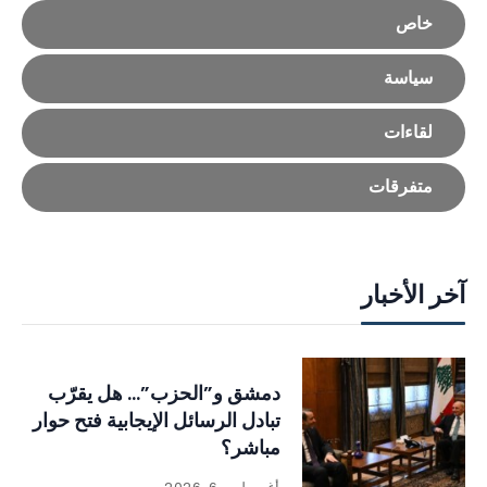
خاص
سياسة
لقاءات
متفرقات
آخر الأخبار
دمشق و”الحزب”… هل يقرّب
تبادل الرسائل الإيجابية فتح حوار
مباشر؟