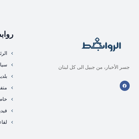
رواب
الرئ
سيا
جسر الأخبار، من جبيل الى كل لبنان
بلدي
متف
خا
فيد
لقاء