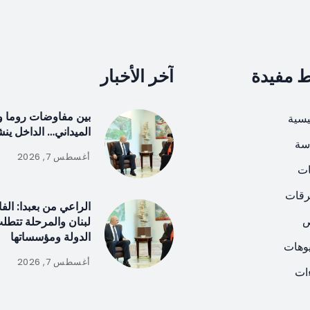
ط مفيدة
آخر الأخبار
بين مفاوضات روما و
يسية
الميداني… الداخل ين
سة
أغسطس 7, 2026
ات
رقات
الراعي من بعبدا: الف
ص
لبنان والمرحلة تتطل
الدولة ومؤسساتها
يوهات
أغسطس 7, 2026
ات