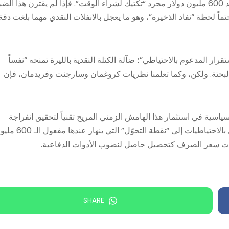
والضغوط الاجتماعية. في هذه الحالة، يصبح ضبط الكتلة النقدية عند 600 مليون دولار مجرد “تكتيك لشراء الوقت”. فإذا لم يقترن هذا ا
اً لحظة “نفاد الذخيرة”، وهو ما يعجل بالانفلات النقدي مهما بلغت دقة
ر المدعوم بالاحتياطي”؛ ضآلة الكتلة النقدية بالليرة تمنحه “نفساً
ية البحتة. ولكن، وكما تعلمنا نظريات كروغمان وسارجنت وفريدمان، فإن
ياسية في استثمار هذا الهامش الزمني المريح تقنياً لتحقيق انفراجة
جيوسياسية وإصلاحية، أو أن استمرار “الاستنزاف الظرفي” سيصل بالاحتياطيات إلى “نقطة التحوّل” التي
نفلات سعر الصرف كتحصيل حاصل لنضوب الأدوات الدفاعية.
SHARE