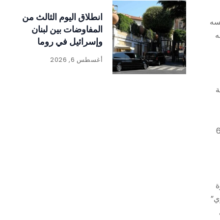
انطلاق اليوم الثالث من
مصرف لبنان نفسه
المفاوضات بين لبنان
ه
وإسرائيل في روما
أغسطس 6, 2026
ية
 لتصبح في حدود توازي قيمتها نحو 600
رة
ي”