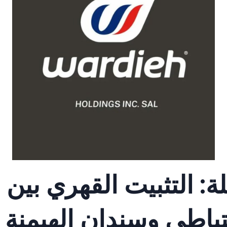
ة: التثبيت القهري بين
ياطي وسندان الهيمنة