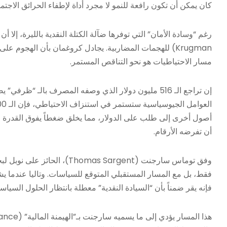
كان يمكن أن تكون رافعة للنمو لا مجرد أداة لإطفاء الحرائق الاجتما
Krugman) للهجمات المضاربية. يجادل كروغمان بأن الهجوم على
مسار الاحتياطيات هو نحو التناقص المستمر.
إن تراجع الـ 516 مليون دولار الذي وصفه المصرف بالـ “ظ
أصول أخرى إلى طلب على الدولار، مما يخلق ضغطاً يفوق القدرة 
أن تفرضه الأرقام.
وفق توماس سارجنت (mas Sargent
فقط، بل مع المسار المستقبلي المتوقع للسياسات. وتاليا عندما ي
فإنه يقر ضمناً بأن “السيادة النقدية” معطلة بانتظار الحلول السياسي