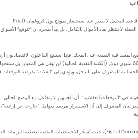
عية.
رغم “وسادة الأمان” التي توفرها ضآلة الكتلة النقدية بالليرة، إلا أن قاعدة التحليل لا تتغير عند استحضار نموذج بول كروغمان (Paul
 العملة لا ينتظر نفاد الأموال بالكامل، بل يبدأ بمجرد أن “تتوقع” الأسواق 
رفي” يضع المصداقية النقدية على المحك. فإذا استنتج الفاعلون الاقتصاديون أن
العوامل الجيوسياسية ستستمر في استنزاف الاحتياطي، فإن الـ 600 مليون دولار (الكتلة النقدية الحالية) لن تبقى هي المعيار؛ بل ستتح
الحسابية للمصرف على التدخل، ويؤدي إلى “انفلات” تفرضه التوقعات ق
Tho)، الحائز على نوبل لبحوثه في “التوقعات العقلانية”، أن الجمهور لا يتفاعل مع الوضع الحالي
شير بيان المصرف إلى أن الاستقرار مرتبط بعوامل “خارجة عن إرادته”،
ة.
هذا المسار يؤدي إلى ما يسميه سارجنت بـ”الهيمنة المالية” (Fiscal Dominance)، حيث تُسخّر الاحتياطيات النقدية لتغطية التزامات