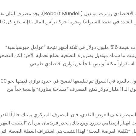
وفقاً لمبدأ “الثلاثية المستحيلة” (Impossible Trinity) الذي صاغه الاقتصادي روبرت مونديل (Robert Mundell)، يجد 
بر التشدد في ضبط السيولة) وبحرية حركة رأس المال، فإنه يضع كل ثقل
يشير بيان المصرف إلى أن هذا الاستقرار كلف تراجعاً في الموجودات بقيمة 516 مليون دولار في ثلاثة أشهر نتيجة “عوامل جيوسياسية”
ع العام (التعميمان 158 و166). هذا المسار يثبت ما سماه مونديل بضرورة التضحية بضلع لحماية الآخر؛ لكن التضح
 استقراراً مكلفاً وليس ناتجاً عن توازن اقتصادي طبيعي.
تبرز هنا نقطة قوة تقنية يشير إليها الواقع النقدي؛ إذ إن النقد المتداول بالليرة في السوق تم تقليصها
مليون دولار أميركي فقط. هذا الرقم الضئيل مقارنة باحتياطيات تفوق الـ 11 مليار دولار يمنح المصرف “مساحة مناورة” واسعة جداً من
هة نظر ميلتون فريدمان (Milton Friedman) حول السيطرة على العرض النقدي، فإن المصرف المركزي يمتلك حالياً القد
وث انهيار ارتطامي سريع. ومع ذلك، يحذر فريدمان من أن “التثبيت القهر
“تكلفة الفرصة البديلة” لهذا التثبيت هي استنزاف العملة الصعبة التي