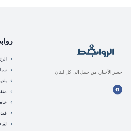
رواب
الرئ
سيا
جسر الأخبار، من جبيل الى كل لبنان
بلدي
متف
خا
فيد
لقاء