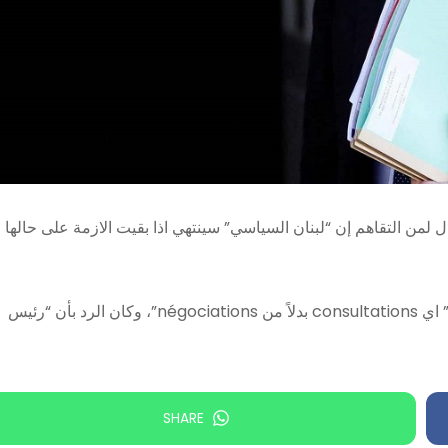
ف لودريان قال لمن التقاهم إن “لبنان السياسي” سينتهي اذا بقيت الازمة على حالها
وتابع: “فلننسى كلمة حوار لأنها غير ناجحة ولنستبدلها “بالمشاورات” اي consultations بدلاً من négociations”، وكان الرد بأن “رئيس
SHARE