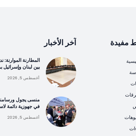
ط مفيدة
آخر الأخبار
المطارنة الموارنة: 
يسية
بين لبنان وإسرائيل ب
سة
أغسطس 5, 2026
ات
رقات
منسى يجول ورسامني
ص
في جهوزية دائمة لاس
يوهات
أغسطس 5, 2026
ات