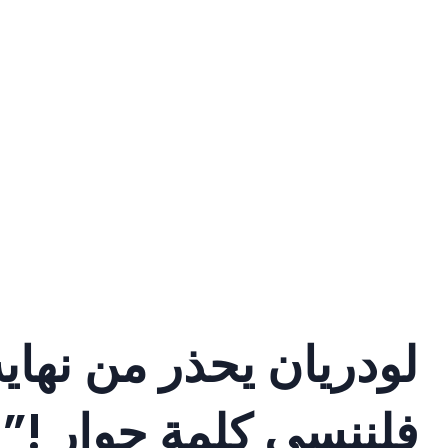
لودريان يحذر من نهاي
فلننسى كلمة حوار !”