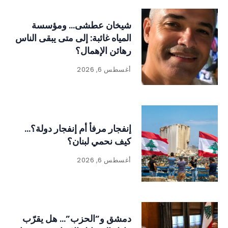
شيخان عطشى… ومؤسسة
المياه غائبة: إلى متى يبقى الناس
رهائن الإهمال؟
أغسطس 6, 2026
إنفجار مرفأ أم إنفجار دولة؟…
كيف نحمي لبنان؟
أغسطس 6, 2026
دمشق و”الحزب”… هل يقرّب