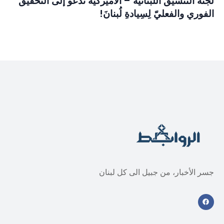
لجنة التَّنسيق اللُّبنانيَّة – الأميركيَّة تدعو إلى التحقيق
الفوري والفعليّ لِسِيادةِ لُبنانَ!
جسر الأخبار، من جبيل الى كل لبنان