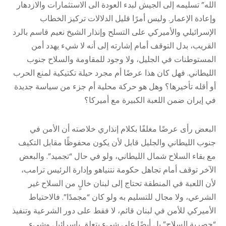
الله” تسليمه إلى الجيش لبدء العودة الى الاستثمارات والازدهار
وإعادة الإعمار. وليس أمرًا قليل الدلالات تركيز الخطاب
الإسرائيلي والأميركي على التسلح وإنذار الشيخ نعيم قاسم بالرد
القريب، بدل التوقف أمام إشارته إلى أنه لا شيء يهدد أمن
المستوطنات في الجليل، ولا وجود للمقاومة والسلاح جنوب
الليطاني. فهل كان هذا عرضًا أم مجرد حيلة تكتيكية لمنع الحرب
أو أقله تأخيرها؟ وهل هو حركة محلية أم جزء من سياسة جديدة
في إيران ضمن اللعبة الكبيرة مع أميركا؟
البعض رأى عرضًا مغلفًا بكلام إنذاري خلاصته أن الأمن في
جنوب الليطاني والجليل قابل لأن يكون محفوظًا مقابل التكيف
مع بقاء السلاح شمال الليطاني، ولو في حال “تجميد”. والبعض
الآخر توقف أمام تجاهل حكومة نتنياهو وإدارة الرئيس ترامب،
لأن اللعبة في المنطقة تحتاج إلى لبنان خالٍ من السلاح غير
الشرعي، ولا مجال للتسليم به ولو كان “مجمدًا”. فالاحتياط
الأميركي للأمن في لبنان قائم، لا فقط على دور الشرعية وتنفيذ
“حصرية السلاح” بل أيضًا على شيء يتعلق بإسرائيل وشيء