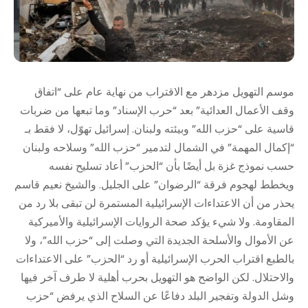
موسم التهويل مزدهر مع الاقتراب من نهاية عام على “اتفاق
وقف الأعمال العدائية” بعد “حرب الإسناد” وما تبعها من ضربات
قاسية على “حزب الله” وبيئته ولبنان. إسرائيل تهوّل، لا فقط بـ
“إكمال المهمة” في الشمال لتدمير “حزب الله” وسلاحه ولبنان
حسب نموذج غزة بل أيضًا بأن “الحزب” أعاد تسليح نفسه
ويخطط لهجوم فرقة “الرضوان” على الجليل. والشيخ نعيم قاسم
يحذر من أن الاعتداءات الإسرائيلية المستمرة لن تبقى بلا رد من
المقاومة. ولا شيء يؤكد صحة الروايات الإسرائيلية والأميركية
عن الأموال والأسلحة الجديدة التي وصلت إلى “حزب الله”، ولا
بالطبع اقتراب الحرب الإسرائيلية أو رد “الحزب” على الاعتداءات
والاحتلال. لكن الواضح هو التهويل بحرب أهلية لا طرف آخر فيها
وشل الدولة وتفجير البلد دفاعًا عن السلاح الذي يرفض “حزب