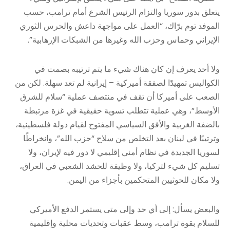
يتعلق بدور سوريا والتزام الرئيس الشرع أمام ترامب، حسب
الموفد توم برّاك، “العمل على مواجهة داعش والحرس الثوري
الإيراني وحماس وحزب الله وغيرها من الشبكات الإرهابية”.
ولا أحد يعرف إن كان هناك شيء ما يتم ترتيبه بصمت في
الكواليس تمهيدًا لصفقة أميركية – إيرانية لم تعد سهلة. لكن من
الصعب على أميركا أن تقف في منتصف عملية “سلام للشرق
الأوسط”، وهي عملية تتطلب تسوية حقيقية في غزة مرتبطة
بالضفة الغربية والأفق السياسي المفتوح لقيام دولة فلسطينية،
وترتيبًا في لبنان بعد التخلص من سلاح “حزب الله”، وانخراطًا
لسوريا الجديدة في نظام أمني إقليمي لا دور فيه لإيران، ولا
تسليم كل شيء لتركيا، ولا وظيفة للحشد الشعبي في العراق،
ولا مكان للحوثيين المتحكمين بأجزاء من اليمن.
والبعض يسأل: إلى أي حد وإلى متى يستمر الدفع الأميركي
للسلام بقوة ترامب، وسط عقبات وتحديات محلية وإقليمية