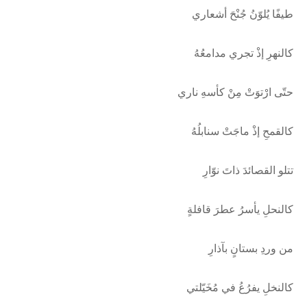
طيفًا يُلوّنُ جُنْحَ أشعاري
كالنهرِ إذْ تجري مدامعُهُ
حتّى ارْتوَتْ مِنْ كأسهِ ناري
كالقمحِ إذْ ماجَتْ سنابلُهُ
تتلو القصائدَ ذاتَ نوّارِ
كالنحلِ يأسرُ عطرَ قافلةٍ
من وردِ بستانٍ بآذارِ
كالنخلِ يفرُعُ في مُخَيّلتي