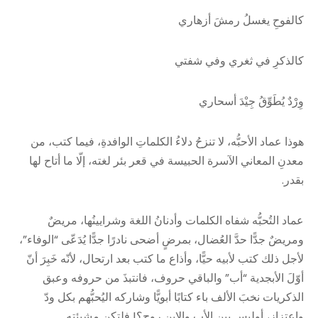
كالفوحِ يغسلُ رمشَ أزهاري
كالذكرِ في ثغري وفي شفتي
وِرْدٌ يُطَوِّقُ جِيْدَ أسحاري
هوذا عماد الأحبُّه، لا تنزحُ دلاءُ الكلماتِ الوافدةِ، فيما كتب، من
معدنِ المعاني الآسرة الحبيسة في قعر بئر لغته، إلّا ما أتاح لها
بقدر.
عماد التُحبُّه شفاه الكلمات وأدنانُ اللغة وشرايينُها، مريضٌ
ومريضٌ جدًّا حدَّ العُضال، بمرضٍ أضحى نادرًا جدًّا يُدَعّى “الوفاء”،
لأجل ذلك كتب لأبيه حيًّا، وأذاع ما كتب بعد ارتحال، لأنّه خَبِرَ أنّ
أوّلَ الأبجدية “أب” والباقي حروف، فانتبذَ من حروفه وعبق
الذكريات نخبَ الألف باء كتابًا أبويًّا وشاركه اليُحبُّهم بكل ودّ
واعتزاز، أوليس بين الأب والإبن روح؟! فلتكن مشيئته.