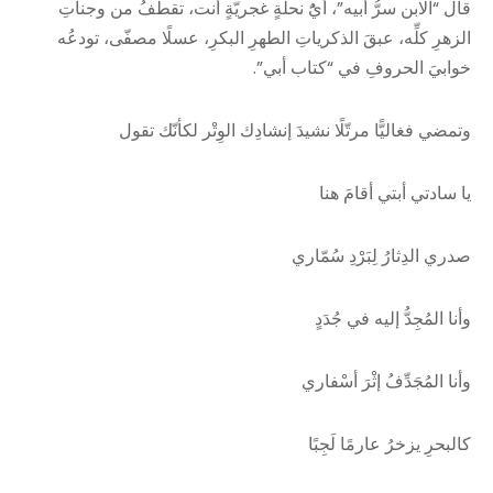
قال “الابن سرُّ أبيه”، أيًُ نحلةٍ غجريّةٍ أنت، تقطفُ من وجناتِ
الزهرِ كلِّه، عبقَ الذكرياتِ الطهرِ البكرِ، عسلًا مصفّى، تودعُه
خوابيَ الحروفِ في “كتاب أبي”.
وتمضي فغاليًّا مرتّلًا نشيدَ إنشادِك الوِتْر لكأنّك تقول
يا سادتي أبتي أقامَ هنا
صدري الدِثارُ لِبَرْدِ سُمّاري
وأنا المُجِدُّ إليه في جُدَدٍ
وأنا المُجَدِّفُ إثْرَ أسْفاري
كالبحرِ يزخرُ عارمًا لَجِبًا