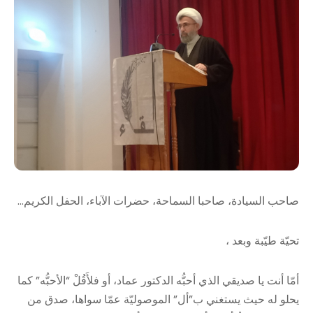
صاحب السيادة، صاحبا السماحة، حضرات الآباء، الحفل الكريم…
تحيّة طيّبة وبعد ،
أمّا أنت يا صديقي الذي أحبُّه الدكتور عماد، أو فلأَقُلْ “الأحبُّه” كما
يحلو له حيث يستغني ب”أل” الموصوليّة عمّا سواها، صدق من