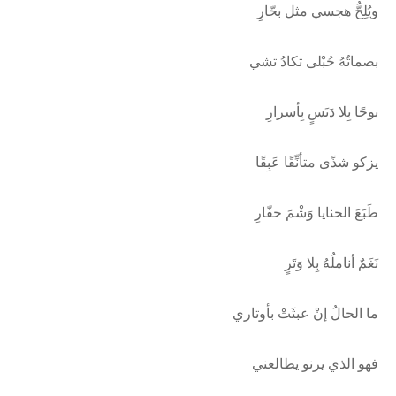
ويُلِحُّ هجسي مثل بحّارِ
بصماتُهُ حُبْلى تكادُ تشي
بوحًا بِلا دَنَسٍ بِأسرارِ
يزكو شذًى متأنِّقًا عَبِقًا
طَبَعَ الحنايا وَشْمَ حفّارِ
نَغَمٌ أناملُهُ بِلا وَتَرٍ
ما الحالُ إنْ عبثَتْ بأوتاري
فهو الذي يرنو يطالعني