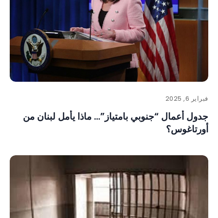
فبراير 6, 2025
جدول أعمال “جنوبي بامتياز”… ماذا يأمل لبنان من
أورتاغوس؟