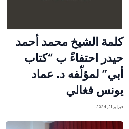
كلمة الشيخ محمد أحمد
حيدر احتفاءً ب “كتاب
أبي” لمؤلّفه د. عماد
يونس فغالي
فبراير 21, 2024