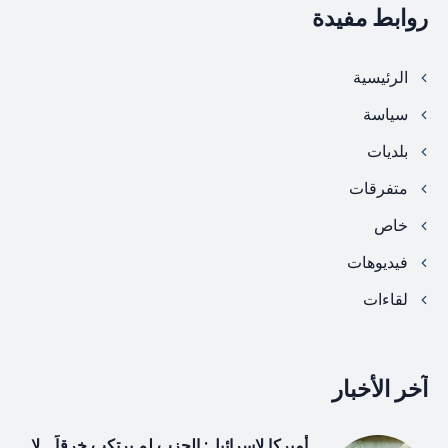
روابط مفيدة
الرئيسية
سياسة
بلديات
متفرقات
خاص
فيديوهات
لقاءات
آخر الأخبار
أميركا لإسرائيل: الحزب لم يرتكب خرقاً… لا