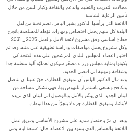
مجالات التدريب والتعليم والدعم والثقافة وكبار السن من خلال
تأمين الرعاية الشاملة.
اللائحة التي يرأسها الدكتور بشير الياس، تضم نخبة من اهل
البلدة كل منهم يحمل اختصاص ومهارات تؤهله للمساهمة بانجاح
قطاع اساسي وفق مشروع لائحة الامل والعمل 2025_ 2031
وكل مشروع يحمل مواصفات ودراسة تطبيقية على متنه. وقد تم
اختيار اعضاء المجلس البلدي المرشحين على هذه اللائحة كي
يكونوا بمثابة مجلس وزراء مصغّر سيكون لعمليّه آلية منظمة جدا
وشفافة ومهنية الى اقصى الحدود.
وقد قال الدكتور الياس أن لميفوق القطارة، حقّ علينا ان نناضل
ونكافح ونسعى باستمرار للنهوض بها، فهي تشكل مساحة من
لبنان الجديد الذي يبشّر بالأمل وبالوصول الى لبنان الذي نريده
لأبنائنا، وميفوق القطارة جزء لا يتجزّأ من هذا الوطن.
وبعد ان مرّ باختصار شديد على مشروع الأساسي وفريق عمل
اللائحة والحماس الذي يسود بين الاعضاء، قال: “سبعة ايام وفي