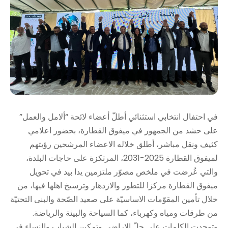
في احتفال انتخابي استثنائي أطلّ أعضاء لائحة “ألامل والعمل”
على حشد من الجمهور في ميفوق القطارة، بحضور اعلامي
كثيف ونقل مباشر، أطلق خلاله الاعضاء المرشحين رؤيتهم
لميفوق القطارة 2025-2031، المرتكزة على حاجات البلدة،
والتي عُرضت في ملخص مصوّر ملتزمين يدا بيد في تحويل
ميفوق القطارة مركزا للتطور والازدهار وترسيخ اهلها فيها، من
خلال تأمين المقوّمات الاساسيّة على صعيد الصّحة والبنى التحتيّة
من طرقات ومياه وكهرباء، كما السياحة والبيئة والرياضة.
وتوحدت الكلمات على حلّ الاراضي وتمكين الشباب والنساء في