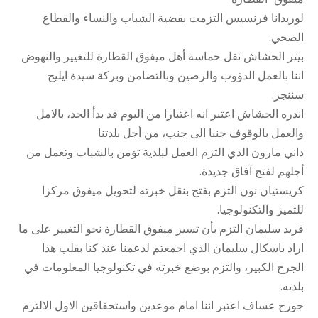
لوريدانا فرنسيس التزمت بقضية الشباب والنساء والقطاع
الصحي.
بيتر الحشاش نقل حماسة أهل ميفوق القطارة للتغيير والنهوض
اننا بالعمل الدؤوب والرصين وبالتضامن وبركة سيدة ايليج
سننجز.
اندره الحشاش اعتبر انه اعتبارا من اليوم قد بدأ الجد، بالامل
والعمل بالوقوف جنبا الى جنب، من أجل بلدتنا
داني مارون الذي التزم العمل لبلدية تؤمن بالشباب وتعمل من
أجلهم لفتح آفاق جديدة.
كريستيان نون التزم بفتح بنقل خبرته لتحويل ميفوق مركزا
للتميز والتكنولوجيا.
فريد سليمان التزم بأن تسير ميفوق القطارة نحو التغيير على ما
اراد باسكال سليمان الذي اجمعتم لدعمنا عند كنا بقلب هذا
الجرح الكبير، والتزم بوضع خبرته في تكنولوجيا المعلومات في
بلدته.
جورج عساف اعتبر اننا امام موعدين واستحقاقين الاول الالتزم