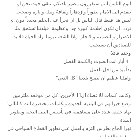
الوم الثامن انتم ستقررون مصير بلدتكم، نبقى حيث نحن او
نتقدم الى الامام تطوراً وازدهاراً وثقافةً وبيئة وانارة وصحة…
ليس هذا فقط قال الياس بل ان نجرأ على الحلم مجدداً دون اي
تردد، ان تكون احلامنا كبيرة جدا وعظيمة، فبلدتنا تستحق منّا
الاصرار والتصميم والانجاز…واذا الشعب يوما اراد الحياة فلا بد
للصناديق أن تستجيب.
وختم قائلا
4″ أيار انت الصوت والكلمة الفصل
يداً بيد من اجل العمل
واملنا عظيم ان تصبح بلدتنا “كل الدني”
وكانت كلمات للاعضاء ال1 1 الأخرين، كل من موقعه ملتزمين
وضع خبراتهم في البلدية الجديدة وبكلمات مختصرة اتت كالتالي:
نهاد خليفة شدد على مساهمته في تأسيس البنى التحية وتطوير
البلدة
نهرا الحاج بطرس التزم بالعمل على تطوير القطاع السياحي في
ميفوق-القطارة