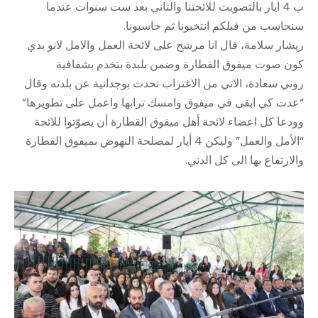
ب 4 ايار بالتصويت للائحتنا والثاني بعد ست سنوات عندما
سنحاسب من قبلكم انتخبونا ثم حاسبونا.
ريشار سلامة، قال انا مرشح على لائحة العمل والامل لانو بدي
كون صوت ميفوق القطارة وضمن بلبدة بتخدم بشفافية
روني سعادة، الاتي من الاغتراب تحدث بوجدانية عن بلدته وقال
“عدت كي ابقى في ميفوق وامسك ترابها واعمل على تطويرها”
وودعا كل اعضاء لائحة أهل ميفوق القطارة أن يصوّتوا للائحة
“الأمل والعمل” وليكن 4 أيار لمصلحة النهوض بميفوق القطارة
والارتفاع بها الى كل الدني.