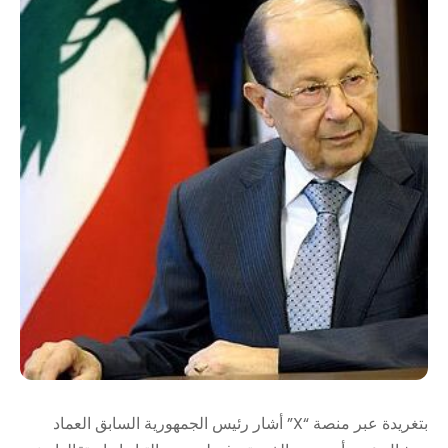
بتغريدة عبر منصة “X” أشار رئيس الجمهورية السابق العماد