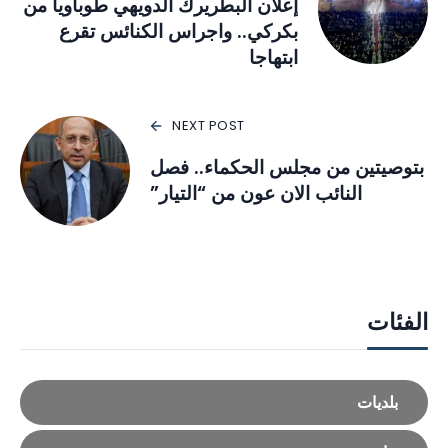
إعلان البطريرك الدويهي طوباويا من
بكركي.. واجراس الكنائس تقرع
ابتهاجا
NEXT POST
بتوصيتين من مجلس الحكماء.. فصل
النائب الان عون من “التيار”
الفئات
بلديات