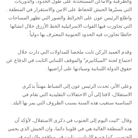
والظرفية والأماكن المستحدثة على طول الحدود، والدوريات
التي يسيّرها الجيش للحفاظ على الامن والاستقرار في المنطقة .
واطلع الرئيس عون على الخرائط والصور التي تظهر المساحات
التي تجاوزت فيها القوات الاسرائيلية الخط الأزرق خلال انشائها
حائطا تجاوزت فيه الحدود الجنوبية المعترف بها دولياً .
وقدم العميد الركن تابت ملخصا للمداولات التي دارت خلال
اجتماع لجنة “الميكانيزم” والموقف اللبناني الثابت في الدفاع عن
حقوق الدولة اللبنانية وسيادتها على أراضيها .
وعلى الأثر، تحدث الرئيس عون إلى الضباط مهنئاً بذكرى
الاستقلال، لافتا إلى أن الاحتفالات التقليدية التي تقام في
المناسبة ستغيب هذه السنة بسبب الظروف التي يمر بها البلد .
وقال: “اتيت اليوم إلى الجنوب في ذكرى الاستقلال، لأؤكد أن
هذه المنطقة الغالية هي في قلوبنا دائما، وان الجيش الذي يحمي
الجنوبيين كما جميع اللبنانيين، ثابت في مواقفه والتزامه في