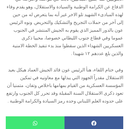
الدفاع عن الكرامة الوطنية والسيادة والاستقلال، وهو يقدم وفاء
لهذه المبادىء الشهيد تلو الاخر غير آبه بما يتعرض له من حين
إلى آخر من حملات التجريح والتشكيك والتحريض. ونوه الرئيس
عون بالدور المميز الذي يقوم به الجيش المنتشر في الجنوب
عموما وفي قطاع جنوب الليطاني خصوصا، محييا ذكرى
العسكريين الشهداء الذين سقطوا منذ بدء تنفيذ الخطة الامنية
والذين بلغ عددهم ١٢ شهيدا .
وفي ختام اللقاء، هنأ الرئيس عون قائد الجيش العماد هيكل بعيد
الاستقلال مقدراً الجهود التي يبذلها مع معاونيه في تمكين
المؤسسة العسكرية من القيام بمهامها باخلاص وتفان، متمنيا أن
تعود ذكرى الاستقلال السنة المقبلة وقد تحرر كل الجنوب وارتفع
على حدوده العلم اللبناني وحده رمز السيادة والكرامة الوطنية .