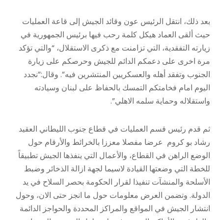
بعد ذلك، انتقل الرئيس عون وقائد الجيش إلى قاعة العمليات
حيث ألقى العماد هيكل كلمة رحب فيها برئيس الجمهورية في
زيارته التفقدية، التي تزامنت مع ذكرى الاستقلال، “والتي تؤكد
مرة اخرى على دعمكم الدائم للجيش وحرصكم على زيارة
الجنوب وتفقد أهله والعسكريين المنتشرين فيه”. وقال:”نجدد
اليوم امام فخامتكم التمسك بالحفاظ على لبنان وسيادته
واستقلاله وحماية سلمه الاهلي”.
ثم قدم رئيس قسم العمليات في قطاع جنوب الليطاني العقيد
رشاد بو كروم عرضا مفصلا معززا بالخرائط والأرقام حول
الوضع الراهن في القطاع، والأعمال التي ينفذها الجيش تطبيقاً
للخطة التي وضعتها القيادة لاسيما لجهة ازالة الذخائر وضبط
الأسلحة والمنشآت تنفيذا لقرار الحكومة بحصر السلاح في يد
الدولة. وتضمن العرض معلومات حول ما انجز حتى الان، وحول
انتشار الجيش في المواقع والمراكز المحددة والحواجز الدائمة