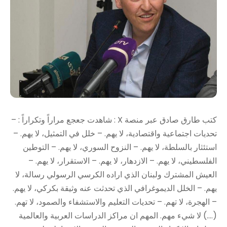
كتب طارق صادق عبر منصة X : شاهدت جعجع مراراً وتكراراً : –
تحديات اجتماعية واقتصادية، لا يهم. – خلل في التمثيل، لا يهم. –
استئثار بالسلطة، لا يهم. – النزوح السوري، لا يهم. – التوطين
الفلسطيني، لا يهم. – الازدهار، لا يهم. – الاستقرار، لا يهم. –
العيش المشترك ولبنان الذي اراده الكرسي الرسولي رسالة، لا
يهم. – الخلل الديموغرافي الذي تحدثت عنه وثيقة بكركي، لا يهم.
– الهجرة، لا تهم. – تحديات التعليم والاستشفاء والصمود، لا تهم.
(….) لا شيء مهم. المهم ان مراكز الدراسات العربية والعالمية