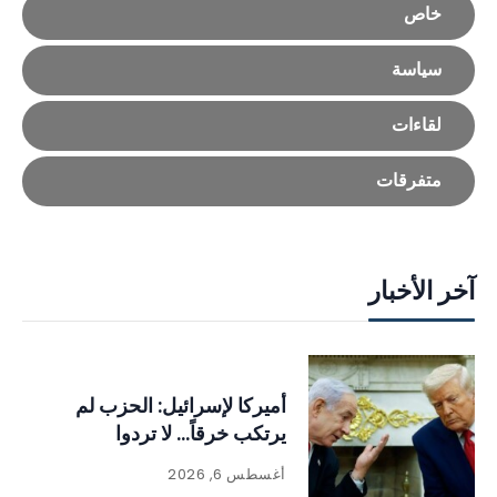
خاص
سياسة
لقاءات
متفرقات
آخر الأخبار
أميركا لإسرائيل: الحزب لم
يرتكب خرقاً… لا تردوا
أغسطس 6, 2026