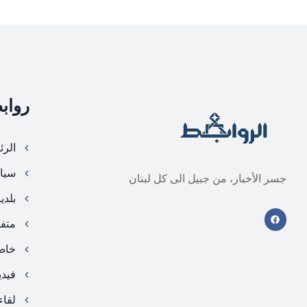
رواب
الرئ
سيا
جسر الأخبار، من جبيل الى كل لبنان
بلدي
متف
خا
فيد
لقاء