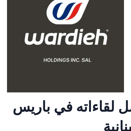
ل لقاءاته في باريس
انية