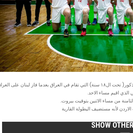
تأهل منتخبا لبنان وايران الى نهائي بطولة غرب آسيا بكرة السلة للذكور( تحت ال١٨ سنة) التي تقام في العراق بعدما فاز لبنان على الع
لثامنة من مساء الاثنين بتوقيت بيروت.
 الاردن لأنه مستضيف اليطولة القارية