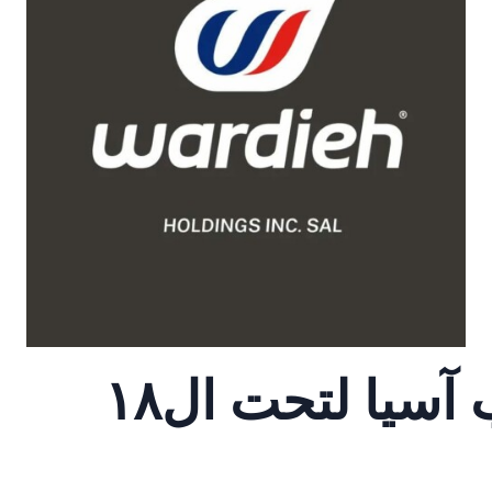
سلة: لقب بطولة غرب آسيا لتحت ال١٨