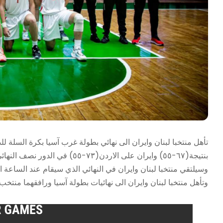
بنتيجة(٦٧-٥٥) وايران على الاردن(٧٣-٥٥) في الدور نصف النهائي الذي اقيم مساء الاحد.
وسيلتقي منتخبا لبنان وايران في النهائي الذي سيقام عند الساعة ا
وتأهل منتخبا لبنان وايران الى نهائيات بطولة آسيا ورافقهما منتخب