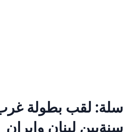
سنةبين لبنان وايران