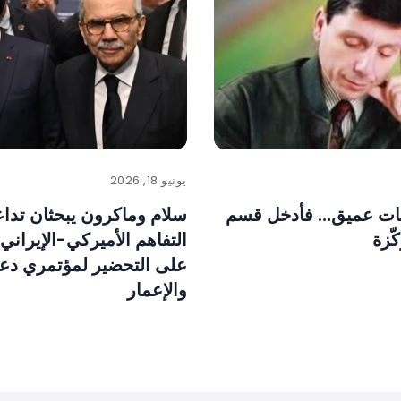
يونيو 18, 2026
بات عميق… فأُدخل قسم
سلام وماكرون يبحثان تدا
كّزة
التفاهم الأميركي-الإيراني
على التحضير لمؤتمري دع
والإعمار