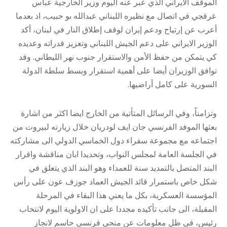
الموقف الايراني الذي عبر عنه اليوم وزير الخارجية عباس
عرقجي في اتصال مع نظيره اللبناني عبدالله بو حبيب، اذ بعدما
أعرب عن إرتياح ودعم إيران لوقف إطلاق النار في لبنان، أكد
الوزير الايراني على دعم الجيش اللبناني وتعزيز قدراته وعديده
كي يتمكن من حفظ الأمن والاستقرار جنوب نهر الليطاني. وقد
توافق الوزيران أيضا على أهمية استقرار وبسط سلطة الدولة
السورية على كامل أراضيها.
وتزامناً، وفي الرسائل المتأتية من الخارج ايضا اكثر من اشارة
بعثها الموفد الفرنسي جان ايف لودريان خلال زيارته لبيروت من
اجتماعه مع مجموعة سفراء دول الخماسي الدولي الى مشاركته
في الجلسة العامة لمجلس النواب، وتحديدا ابان مناقشة واقرار
البند المتصل بالتمديد سنة للعمداء وهو البند الذي يتعلق في
شكل خاص باستمرار قائد الجيش العماد جوزف عون على رأس
المؤسسة العسكرية، بكل ما يعني هذا البقاء في المرحلة
المقبلة، الى جانب تأكيده مجددا على ان الاولوية اليوم لانتخاب
رئيس، في ظل معلومات عن منحى فرنسي حاسم لانجاز