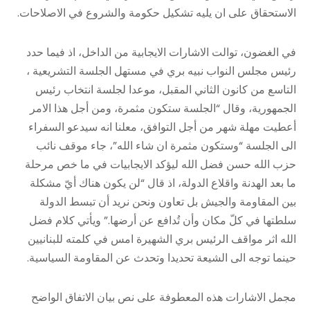
الاستحقاق على ان يليه تشكيل حكومة والشروع في الاصلاحات.
في الغضون، توالت الاشارات الايجابية من الداخل، اذ فيما حدد
رئيس مجلس النواب نبيه بري في مستهل الجلسة التشريعية ،
التاسع من كانون الثاني المقبل، موعدا لجلسة انتخاب رئيس
الجمهورية، وقال “الجلسة ستكون مثمرة، ومن أجل هذا الامر
أعطيت مهلة شهر من أجل التوافق، معلنا انه سيدعو السفراء
الى الجلسة “وستكون مثمرة ان شاء الله”، جاء موقف نائب
حزب الله حسن فضل الله ليؤكد الايجابيات في ما خص مرحلة
ما بعد الهدنة واقلاع الدولة، اذ قال “لن يكون هناك أيّ مشكلة
بين المقاومة والجيش بل تعاون ونحن نريد أن تبسط الدولة
سلطتها في كلّ مكان وأن تُدافع عن أرضها.” ويأتي كلام فضل
الله اثر مواقف الرئيس بري الشهيرة امس في كلمته للبنانيين
حينما توجه الى الشيعة تحديدا وتحدث عن المقاومة السياسية.
مجمل الاشارات هذه المعطوفة على نص بيان الاتفاق الواضح