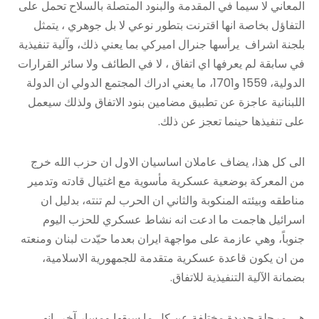
المعاني لا سيما في المقدمة والبنود المتصلة بالسلاح تحمل على
التفاؤل بخاصة انها اقترنت بتطور نوعي لا بل جوهري ، يتمثل
بلجنة اشراف يرأسها جنرال اميركي بما يعني ذلك، وآلية تنفيذية
في سابقة لم يعرفها اي اتفاق ، لا في الطائف ولا سائر القرارات
الدولية، 1559 و1701، ما يعني ادراك المجتمع الدولي ان الدولة
اللبنانية عاجزة عن تطبيق مضامين بنود الاتفاق ولذلك سيعمل
على تنفيذها حينما تعجز عن ذلك.
الى كل هذا، يضاف عاملان اساسيان الاول ان حزب الله خرج
من المعركة بوضعية عسكرية مأسوية مع اغتيال قادته وتدمير
مناطقه وبيئته المنكوبة والثاني ان الحرب لم تنته، بدليل ان
اسرائيل هاجمت ما ادعت انه نشاط عسكري للحزب اليوم
جنوباً، وهي عازمة على مواجهة ايران بعدما حيّدت لبنان ومنعته
من ان يكون قاعدة عسكرية متقدمة للجمهورية الاسلامية،
بضمانة الآلية التنفيذية للاتفاق.
هي مرحلة جديدة مختلفة عن كل ما سبقها ومسار آخر، انهى