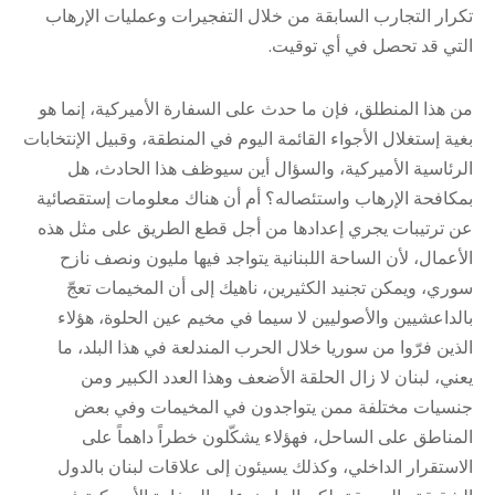
تكرار التجارب السابقة من خلال التفجيرات وعمليات الإرهاب
التي قد تحصل في أي توقيت.
من هذا المنطلق، فإن ما حدث على السفارة الأميركية، إنما هو
بغية إستغلال الأجواء القائمة اليوم في المنطقة، وقبيل الإنتخابات
الرئاسية الأميركية، والسؤال أين سيوظف هذا الحادث، هل
بمكافحة الإرهاب واستئصاله؟ أم أن هناك معلومات إستقصائية
عن ترتيبات يجري إعدادها من أجل قطع الطريق على مثل هذه
الأعمال، لأن الساحة اللبنانية يتواجد فيها مليون ونصف نازح
سوري، ويمكن تجنيد الكثيرين، ناهيك إلى أن المخيمات تعجّ
بالداعشيين والأصوليين لا سيما في مخيم عين الحلوة، هؤلاء
الذين فرّوا من سوريا خلال الحرب المندلعة في هذا البلد، ما
يعني، لبنان لا زال الحلقة الأضعف وهذا العدد الكبير ومن
جنسيات مختلفة ممن يتواجدون في المخيمات وفي بعض
المناطق على الساحل، فهؤلاء يشكّلون خطراً داهماً على
الاستقرار الداخلي، وكذلك يسيئون إلى علاقات لبنان بالدول