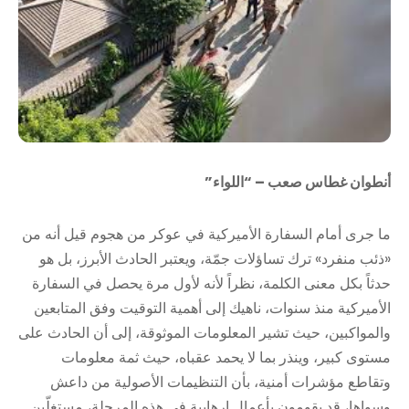
أنطوان غطاس صعب – “اللواء”
ما جرى أمام السفارة الأميركية في عوكر من هجوم قيل أنه من
«ذئب منفرد» ترك تساؤلات جمّة، ويعتبر الحادث الأبرز، بل هو
حدثاً بكل معنى الكلمة، نظراً لأنه لأول مرة يحصل في السفارة
الأميركية منذ سنوات، ناهيك إلى أهمية التوقيت وفق المتابعين
والمواكبين، حيث تشير المعلومات الموثوقة، إلى أن الحادث على
مستوى كبير، وينذر بما لا يحمد عقباه، حيث ثمة معلومات
وتقاطع مؤشرات أمنية، بأن التنظيمات الأصولية من داعش
وسواها، قد يقومون بأعمال إرهابية في هذه المرحلة، مستغلّين