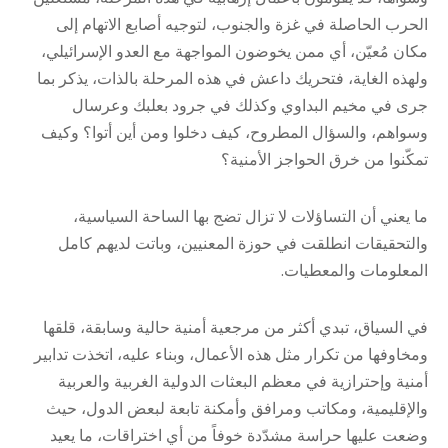
الحرب الحاصلة في غزة والجنوب، لتوجيه أصابع الاتهام إلى
مكان مُعيّن، أي ممن يخوضون المواجهة مع العدو الإسرائيلي،
ولهذه الغاية، فتحريك داعش في هذه المرحلة بالذات، يذكر بما
جرى في مخيم البداوي وكذلك في جرود بعلبك وعرسال
وسواهم، والسؤال المطروح، كيف دخلوا ومن أين أتوا؟ وكيف
تمكّنوا من خرق الحواجز الأمنية؟
ما يعني أن التساؤلات لا تزال تضج بها الساحة السياسية،
والتحقيقات انطلقت في حوزة المعنيين، وباتت لديهم كامل
المعلومات والمعطيات.
في السياق، تبدي أكثر من مرجعية أمنية حالية وسابقة، قلقها
ومخاوفها من تكرار مثل هذه الأعمال، وبناء عليه، اتخذت تدابير
أمنية وإحترازية في معظم البعثات الدولية الغربية والعربية
والإقليمية، ومكاتب ومرافق وأمكنة تابعة لبعض الدول، حيث
وضعت عليها حراسة مشدّدة خوفاً من أي اختراقات، ما يعيد