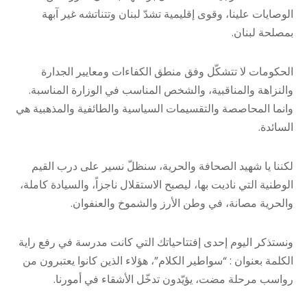
الوصايات علينا، وقوى إقليمية تشدّ لبنان وتتناتشه غير آبهة
بمصلحة لبنان.
الحكومات لا تتشكّل وفق منطق الكفاءات ومعايير الجدارة
والنزاهة والمناقبية، والشخص المناسب في الوزارة المناسبة.
وانما المحاصصة والتقسيمات السياسية والطائفية والمذهبية هي
السائدة.
لكننا يا شهيد الصحافة والحرية، سنظلّ نسير على درب القيم
الوطنية التي ناديت بها، ليصبح الاستقلال ناجزاً، والسيادة كاملة،
والحرية مصانة، في وطن الأرز والشموخ والعنفوان.
ونستذكر اليوم إحدى إفتتاحياتك التي كانت مدرسة في رفع راية
الكلمة بعنوان : “سواطير الكلام”، هؤلاء الذين كانوا يعتبرون من
رواسب مرحلة مضت، يؤيّدون تدخّل الأشقاء في أمورنا.