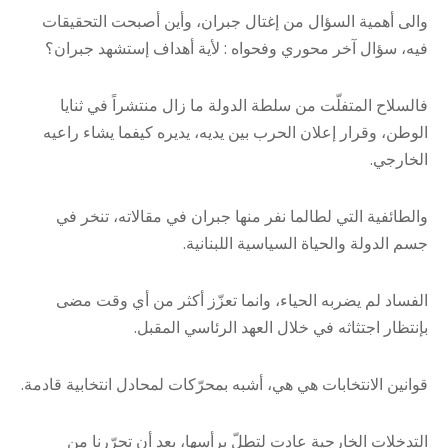
والى أهمية السؤال من إغتال جبران، وأين أصبحت التحقيقات
فيه، سؤال آخر محوري وفحواه : لأية أهداف إستشهد جبران؟
فالسلاح المتفلّت من سلطة الدولة ما زال منتشراً في ثنايا
الوطن، وقرار إعلان الحرب بين يديه، يديره كيفما يشاء راعيه
الخارجي.
والطائفية التي لطالما نفر منها جبران في مقالاته، تنخر في
جسم الدولة والحياة السياسية اللبنانية.
الفساد لم يضربه الحياء، وانما تعزّز أكثر من أي وقت مضى
بإنتظار اجتثاثه في خلال العهد الرئاسي المقبل.
قوانين الانتخابات هي هي، أشبه بمحرّكات لمحادل انتخابية قادمة.
التدخلات الخارجية عادت لتطلّ برأسها، بعد أن تحرّرنا من