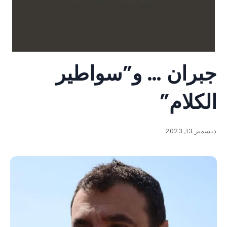
جبران … و”سواطير
الكلام”
ديسمبر 13, 2023