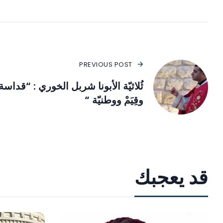
PREVIOUS POST
ثُلاثيّة الأبونا شربل الخوري : “قداسة
وقِيَمْ ووطنيّة “
قد يعجبك