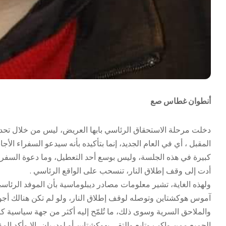
أنطوان غطاس صع
دخلت مرحلة الاستحقاق الرئاسي بابها العريض، ليس من خلال تحد
المقبل ، أي في العام الجديد، إنما بتأكيده بأنه سيدعو السفراء ا
كبيرة في هذه الجلسة، وليس بوسع أحد التعطيل، وما دعوة السفراء 
أدت إلى وقف إطلاق النار، تنسحب على الواقع الرئاسي .
ولهذه الغاية، تشير معلومات مصادر ديبلوماسية بأن الموفد الرئا
آموس هوكشتاين وتوصله لوقف إطلاق النار، ولو لم تكن هنالك أجوا
والملاحق السرية وسوى ذلك، ما تُلمّح إليه أكثر من جهة سياسية ك
الجميع ممن واكب وتابع والتقى بهوكشتاين أو لودريان، إلا وأكد ال