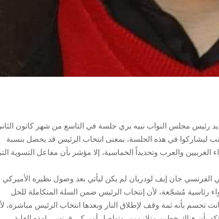
يد رئيس مجلس النواب نبيه بري جلسة في التاسع من شهر كانون الثان
لأجانب ليشاركوا في هذه الجلسة، بمعنى انتخاب الرئيس قد يحصل بنسبة
الغربيين والعرب وتحديداً الخماسية، إلا مؤشر بأن مفاعل التسوية الت
سي الفرنسي جان إيف لودريان لم يكن ليأتي بعد وصول نظيره الأميركي
ء رئاسية مُشجّعة، لأن إنتخاب الرئيس ضمن السلة المتكاملة للحل
انت تحسم بأنه ثمة وقف لإطلاق النار وبعدها انتخاب الرئيس مباشرة، لأ
مؤكد بأن هناك خطين متلازمين، وتواصل أميركي فرنسي لهذه الغاية،