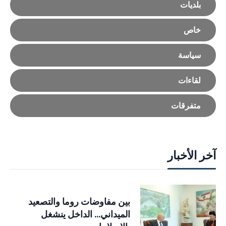
بلديات
خاص
سياسة
لقاءات
متفرقات
آخر الأخبار
بين مفاوضات روما والتصعيد
الميداني… الداخل ينشغل