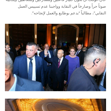
صوتاً حراً وصارخاً في النقابة وواجبنا عدم تسييس العمل
النقابي”، مطالباً “بدعم بوطايع والعمل لإنجاحه”.