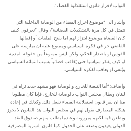
النواب لاقرار قانون استقلالية القضاء”.
وأشار الى “موضوع اخراج القضاء من الوصاية الداخلية التي
تتمثل في كل مرة بالتشكيلات القضائية”، وقال: “تعرفون كيف
كان القضاة موضوع ابتزاز لهم اما بفتح الملفات أو إقفالها.
القاضي حر في فكره السياسي وممنوع عليه ان يمارسه على
القوس او باصدار الحكم، ولكن ليس ممنوعاً من حقوقه المدنية
او كيف يفكر سياسيا حتى يُعَاقب قضائياً بسبب انتمائه السياسي
ويُنفى او يعاقب لفكره السياسي.
وأضاف: “أما التبعية للخارج والوصاية فهو مشهد جديد نراه في
لبنان ويطال مجلس النواب بالوصاية للخارج، فإذا كان مطلوبا
منا ان نقر قانون استقلالية القضاء نفعل ذلك. وكذلك في إعادة
هيكلة المصارف نقول لهم في مجلس النواب هذا القانون لا يجوز
ويطعن فيه لكنهم يمررونه وعندما يطلب منهم صندوق النقد
الدولي يعيدون وضعه على الجدول كما قانون السرية المصرفية