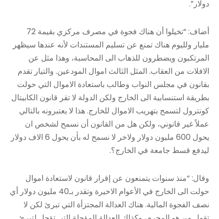
دولار”.
أضاف: “تخيلوا أن هناك فجوة في مصرف مركزي بقيمة 72
مليار ولليوم هناك تمنع عن تسليم المستندات لأنه عندها سيظهر
المرتكبون ويضطرون للذهاب الى المحاسبة، وهذا مثل عن
الافلات من العقاب. المثل الثالث اموال المودعين. والتيار تقدم
بقانون في مجلس النواب وطالب باستعادة الاموال التي حولت
بطريقة استنسابية الى الخارج ولكن الدولة لا تقر قانون الكابيتال
كونترول لتسمح بتهريب الاموال للخارج. هذا لا يعتبرونه بالتالي
عملاً غير قانوني، ولكن هل من القانون أن نسمح لشخص ان
يحول 600 مليون دولار ولاخر لا نسمح له بأن يحول 6 الاف دولار
ليدفع قسط جامعة في الخارج؟.
وقال: “منذ سنوات يتمنعون عن إقرار قانون لاستعادة اموال
حولت الى الخارج في الأعوام الاخيرة وتقدر بـ40 مليون دولار أي
نصف الفجوة المالية. هناك العدالة المجتزأة التي تبرئ لكن لا
تقول من هو المجرم، وكذلك العدالة المؤجلة التي تؤجل لتبرئ