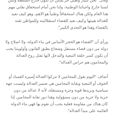
وقال: “نحن كتيار وطني حر يمكن أن نكون خارج السلطة ولكن
لسنا خارج واجباتنا الوطنية، ولذا نحن أمام استحقاق نقابي مهم
هذا العام ولكن هناك استحقاقاً وطنياً هو الاهم، وهو كيف نعيد
للعدالة هيبتها وكيف نعيد للقضاء استقلاليته وللمواطن ثقته
بالقضاء وهذا هو التحدي الكبير”.
ورأى أن “القضاء هو الحجر الأساس في بناء الدولة، ولا اصلاح ولا
دولة من دون قضاء مستقل وشجاع يطبق القانون وأولويتنا يجب
أن تكون كسر حلقة التبعية والتدخل لأنها تقتل روح العدالة
والمحامون هم حراس العدالة”.
أضاف: “اليوم نقول للمحامين لا تتركوا العدالة أٍسيرة الفساد أو
الخوف أو التبعية ونقابة المحامين هي ضمير العدالة وليست جهة
سياسية ونريدها قوية وحرة ومستقلة، لأنه لا عدالة من دون
حرية ولا حرية من دون مسؤولية وهذا دور نقابة المحامين. إذا
كان هناك من مقاومة فعلية يجب أن نقوم بها فهي بناء الدولة
القائمة على مبدأ العدالة”.