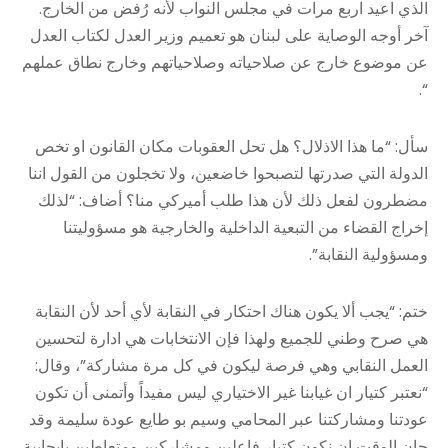
الذي اعيد اربع مرات في مجلس النواب لأنه رُفض من الخارج.
آخر أوجه الوصاية على لبنان هو تعميم وزير العدل لكتاب العدل
عن موضوع خارج عن صلاحياته وصلاحياتهم وخارج نطاق عملهم
“.
سأل: “ما هذا الاذلال؟ هل تحل العقوبات مكان القانون او تخص
الدولة التي صدرتها لتصبحوا خاضعين، ولا تخجلون من القول اننا
مضطرون لفعل ذلك لأن هذا طلب أميركي منا؟ أضاف: “لذلك
إخراج القضاء من التبعية الداخلية والخارجية هو مسؤوليتنا
ومسؤولية النقابة”.
ختم: “يجب ألا يكون هناك احتكار في النقابة لأي أحد لأن النقابة
هي صرح وطني للجميع ولهذا فإن الانتخابات هي ادارة لتحسين
العمل النقابي وهي فرصة ليكون في كل مرة مشاركة”، وقال:
“نعتبر كتيار ان غيابنا غير الاختياري ليس مفيداً وأتمنى أن تكون
عودتنا ومشاركتنا عبر المحامي وسيم بو طايع عودة سليمة وقد
حان الوقت ان نكون كتيار فاعلين ومشاركين ومتعاطين بإيجابية