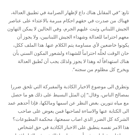
تابع: “في المقابل هناك داع لإظهار الصرامة في تطبيق العدالة،
فهناك من صدرت في حقهم احكام مبرمة بالاعتداء على عناصر
الجيش اللبناني وثبت عليهم الجرم، وفي الحالين لا يمكن التهاون
معهم احتراما للعدالة وشهداء الجيش اللبنانيين، ولا يجوز أن
يكونوا خاضعين لأي مساومة يتم الكلام عنها. هذا الملف ككل،
حان الوقت لحلِّه احتراماً للشهداء ولشعور المكون السني بأن
هناك استهدافاً له وهذا لا يجوز ولذلك يجب أن تُطبق العدالة
ويخرج كل مظلوم من سجنه”.
وتطرق الى موضوع الاخبار الكاذبة والمفبركة التي تلحق ضررا
بمصالح الناس، وقال:” إن المثل البسيط على ذلك هو ما حصل
مع مياه تنورين. بغض النظر عن اسمها ومالكها، فإذا أحدهم عمد
الى الكتابة عنها والاساءة لصاحبها فمن يعوض على صاحب
الشركة كل الضرر الذي اصاب سمعتها، محكمة المطبوعات؟
هذا الامر نفسه ينطبق على الاخبار الكاذبة في حق اشخاص