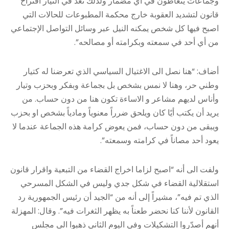
وجماعات يتعاطون في أي مضمار ولذلك نعد في التيار اقتراح
قانون لتشديد العقوبة خارج محكمة المطبوعات للحالات التي
اصبح فيها كل شخص يمكنه النيل عبر وسائل التواصل الإجتماعي
من أي أحد في سمعته وبكرامته أو مصالحه”.
أضاف: “هنا نصل الى الاغتيال السياسي الذي تعرضنا له كتيار
وطني حر، وهنا لا نمس بشخص بل بجماعة وبفكر وبحزب وتيار
وأناس لديهم مشاعر و الاساءة تكون هنا من دون حساب. من
يريد أن يكتب أيًا كان ويلحق ضرراً معنوياً ومادياً بشخص او بحزب
ويبقى من دون حساب، فمن يعوض كرامة هذه الجماعة عندما لا
يعود أحد مصاناً في كرامته وسمعته”.
ولفت الى أنه “اصبح لزاما اخراج القضاء من التبعية واقرار قانون
استقلالية القضاء في شكل جدي وليس في الشكل المسرحي
الذي تم فيه”، مشيراً إلى أنه من “الجيد أن رئيس الجمهورية رد
القانون لأننا كنا نحضر طعناً به يظهر الثغرات فيه”. وقال: المهزلة
أنهم أصدّروا التشكيلات وفي اليوم الثاني ذهبوا الى مجلس