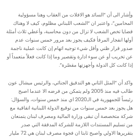
وأِشار الى أن “السائد هو الافلات من العقاب وهنا مسؤولية
المحامين”، واعتبر ان “الشعب اللبناني مظلوم، كيف لا وهناك
قضايا تخص الشعب لا تزال من دون محاسبة، وأعطي ثلاث أمثلة
أولها انفجار المرفأ فكيف يجوز بعد مرور خمس سنوات عدم
صدور قرار ظني وأقل شيء توجيه اتهام إن كانت عملية ناجمة
عن تخريب أو عن سوء ادارة وتقصير وما إذا كانت فعلاً متعمداً أو
إذا كانت كل الدولة وأجهزتها مقصّرة”.
واكد أن “المثل الثاني هو التدقيق الجنائي، والرئيس ميشال عون
طالب فيه منذ 2005 ولم يتمكن من فرضه الا عندما اصبح
رئيساً للجمهورية في الـ2020 اي منذ خمس سنوات، والسؤال:
هل يجوز بعد خمس سنوات من توقيع الدولة اللبنانية اتفاقية مع
شركة متخصصة أن تبقى وزارة المالية ومصرف لبنان يتمنعان
من تسليم المستندات اللازمة للشركة المدققة التي صدر
بتقريرها الاولي واصبح ثابتا ان فجوة مصرف لبنان هي 72 مليار