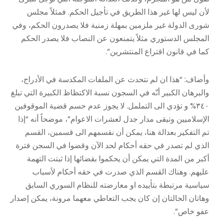
لأن ليس لها غير هذا الطريق في تأجيل الحكم. فمثلاً مجلس
شورى الدولة غير ملزمين بمهلة زمنية فلا يصدرون الحكم، وفي
المجلس الدستوري مثلاً يتمنعون عن النصاب فلا يصدر الحكم
كما في قانون اقتراع المنتشرين”.
وأضاف: “هذا ان لم نتحدث عن الملفات المكدسة في الأدراج،
والبرهان الكبير أنّه في السجون نسبة الاكتظاظ الكبيرة التي تبلغ
٣٤٠% و تؤدي الى التململ. لا يجوز عدم حسم قضية الموقوفين
الإسلاميين وتبقى مدار جدل لعشرات الاعوام”، موضحاً أنه “إذا
تم التفكير بعدالة هنا، يمكن أن نقسمهم الى قسمين، القسم
الذي لم تصدر في حقه أحكام لحد الآن وقضوا في السجن فترة
أكبر من المدة التي يمكن أن يحكموا بقضائها إذا ثبتت التهمة
عليهم. وهناك القسم الذي صدرت في حقه أحكام لأسباب
سياسية مرتبطة بتأييده او معارضته للنظام السوري السابق
وهاتان الحالتان إن كان يجب التعاطي معهما مرونة، يمكن إصدار
عفو خاص”.