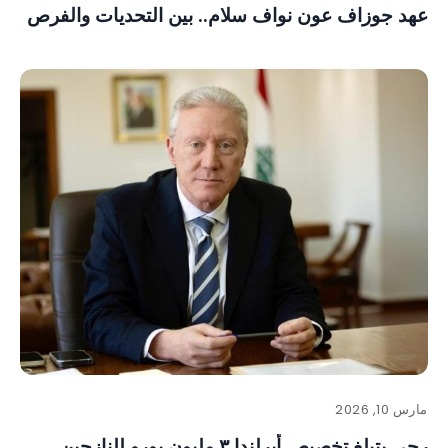
عهد جوزاف عون نواف سلام.. بين التحديات والفرص
مارس 10, 2026
رجي يتبلغ تخصيص أيرلندا ٣ مليون يورو للنازحين