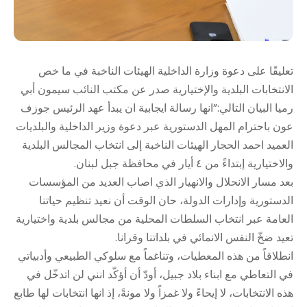
تعليقًا على دعوة وزارة الداخلية الهيئات الناخبة في ما خص
الانتخابات البلدية والإختيارية صدر عن مكتب النائب سيمون أبي
رميا البيان التالي:”انها رسالة ايجابية ان يبدأ عهد الرئيس جوزف
عون باحترام المهل الدستورية عبر دعوة وزير الداخلية والبلديات
العميد احمد الحجار الهيئات الناخبة إلى انتخاب المجالس البلدية
والاختيارية إبتداءً من ٤ أيار في محافظة جبل لبنان.
بعد مسار الانحلال والانهيار الذي اصاب العديد من المؤسسات
الدستورية وإدارات الدولة، حان الوقت أن نعيد تنظيم حياتنا
العامة عبر انتخاب السلطات المحلية من مجالس بلدية واختيارية
تعيد ضخّ النفس الانمائي في بلداتنا وقرانا.
انطلاقاً من هذه المعطيات، وتناغماً مع سلوكي الطبيعي وأدبياتي
في التعاطي مع ابناء بلاد جبيل، أودّ أن أؤكّد انني لن اتدخّل في
هذه الانتخابات، لا إيحاءً ولا غمزاً ولا مونةً، إذ انها انتخابات لها طابع