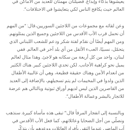
يعيشوها بذكاء وإبداع. فضيلتان مهمتان للعديد من الأماكن في
العالم حيث يكافح الناس لكي يتعايشوا في الاختلافات”.
وعن لقائه مع مجموعات من اللاجئين السوريين،قال: “من المهم
أن نحمل قرب الأب الأقدس من اللاجئين وجميع الذين يمثلونهم.
ومن المهم أيضًا أن نقدّم لفتة شكر ودعم للشعب اللبناني الذي
يتحمّل، نسبيًا، العبء الأثقل من أي بلد آخر في العالم. ففي
لبنان، واحد من كل أربعة من سكانه هو لاجئ. وهذا مثال لعالم
يميل نحو كراهية الأجانب. لكن تحدي اللاجئين كبير. هناك الكثير
من انعدام الأمن وهناك حقيقة فظيعة، وهي أن غالبية الأطفال
الذين ولدوا في المخيمات لم يتم تسجيلهم، بالإضافة إلى العديد
من القاصرين الذين ليس لديهم أوراق ثبوتية وبالتالي هم عرضة
للاتجار بالبشر وعمالة الأطفال”.
وبالنسبة إلى انفجار المرفأ قال:” تبقى هذه مأساة كبيرة. سنذهب
ونصلّي من أجل الضحايا وعائلاتهم، كما فعل الأب الأقدس في
آب الماضي عندما التقى بأفراد العائلات ووعدهم بأن يتذكّر