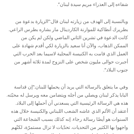
شفاءه إلى العذراء مريم سيدة لبنان”.
وبالنسبة إلى الهدف من زيارته لبنان قال:”الزيارة بدعوة من
بطريرك أنطاكية للموارنة الكاردينال مار بشاره بطرس الراعي.
كانت الدعوة في تشرين الثاني الماضي ولكن لم يكن من
الممكن الذهاب، والآن أنا سعيد بالزيارة لكي أقدم شهادة على
العمل الذي قامت به الكنيسة المحلية لاسيما بعد الحرب التي
أجبرت حوالى مليون شخص على النزوح لمدة ثلاثة أشهر من
جنوب البلاد”.
وفي ما يتعلق بالرسالة التي يريد أن يحملها للبنان:”إن قداسة
البابا يذكر لبنان ويصلي من أجله ويتضامن معه ويرسل له محبّته.
هذه هي الرسالة الرئيسية التي يسعدني أن أحملها إلى البلاد.
أعتقد أن الألم الذي عاشه الشعب اللبناني والكنيسة خلال هذه
السنوات هو أيضًا رسالة رجاء. إنه كذلك بسبب الشجاعة التي
واجهوا بها الكثير من التحديات. تحدّيات لا تزال مستمرّة، لكنّهم