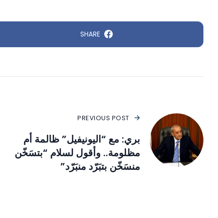
SHARE
PREVIOUS POST
بري: مع “اليونيفيل” ظالمة أم
مظلومة.. وأقول لسلام “بتسَخّن
منسَخّن بتبَرّد منبَرّد”