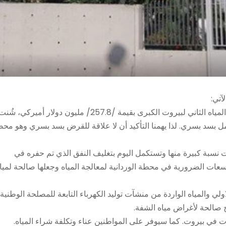
آتي:
عقب توقيع لبنان مع البنك الدولي اتفاقية قرض لمشروع امدادات المياه الثاني لبيروت الكبرى بقيمة /257.8/ مليون دولار أميركي، شُ
سد بسري. لذا يهمنا التأكيد أن لا علاقة للقرض بسد بسري وهو مح
زت نسبة كبيرة منها وتستكمل اليوم بتغليف النفق الذي تم حفره في
وسعات الضرورية في محطة الوردانية لمعالجة المياه وجعلها صالحة لميا
ولي والمياه الواردة من منشآت توليد الكهرباء التابعة للمصلحة الوطنية
ح صالحة لأغراض مياه الشفة.
 في بيروت. كما سيوفر على المواطنين عناء وتكلفة شراء المياه.