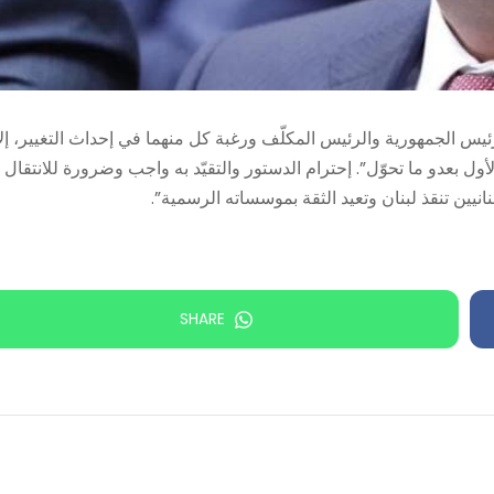
 “على الرغم من تقديرنا لرئيس الجمهورية والرئيس المكلّف ورغبة كل منهما في إحداث التغيير، إل
بعدو ما تحوّل”. إحترام الدستور والتقيّد به واجب وضرورة للانتقال 
انيين تنقذ لبنان وتعيد الثقة بموسساته الرسمية”.
SHARE