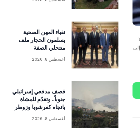
والعدالة لا بد أن تتحقق
نقباء المهن الصحية
ا
يسلمون الحجار ملف
منتحلي الصفة
إلى
أغسطس 8, 2026
قصف مدفعي إسرائيلي
جنوباً.. وتقدّم للمشاة
باتجاه كفرشوبا وزوطر
أغسطس 8, 2026