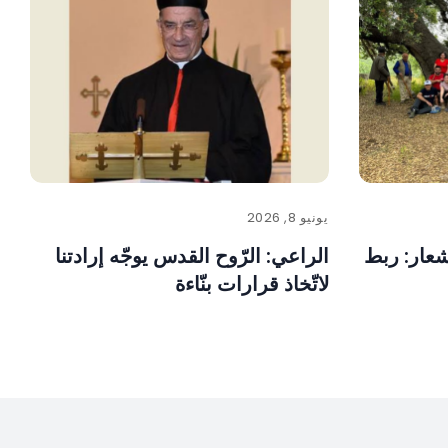
يونيو 8, 2026
عار: ربط
الراعي: الرّوح القدس يوجّه إرادتنا
لاتّخاذ قرارات بنّاءة