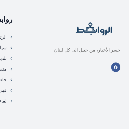
رواب
الرئ
سيا
جسر الأخبار، من جبيل الى كل لبنان
بلدي
متف
خا
فيد
لقاء