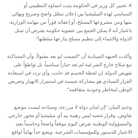
4. تخيير كل وزير في الحكومة يثبت انتماؤه التنظيمي أو
السياسي لهذه الميليشيا بين إعلان تنصّل واضح وصريح ونهائي
منها ومن مشروعها المسلح، أو إعفائه فوراً من مهامه الوزارية،
باعتبار أنه لا يمكن الجمع بين عضوية حكومة يفترض أن تمثل
الدولة والانتماء إلى تنظيم مسلح ينازعها سلطتها”.
وأكدت الجبهة السيادية أن “الصمت لم يعد مقبولاً، وأن المساكنة
مع سلاح خارج الشرعية لم تعد خياراً سياسياً، بل تواطؤاً على
تقويض الدولة. إن لحظة الحسم قد حانت، وأي تردد في استعادة
القرار السيادي هو مشاركة ضمنية في استمرار الانهيار وتعريض
الوطن لمخاطر وجودية متفاقمة”.
وختم البيان: “إن لبنان دولة لا مزرعة، وسيادته ليست موضع
تفاوض، وقرار شعبه ليس رهينة بيد أي ميليشيا أو محور خارجي.
والمسؤولية الوطنية تفرض اليوم موقفاً واضحاً وحاسماً يعيد
الاعتبار للدستور وللمؤسسات الشرعية، ويضع حداً نهائياً لواقع