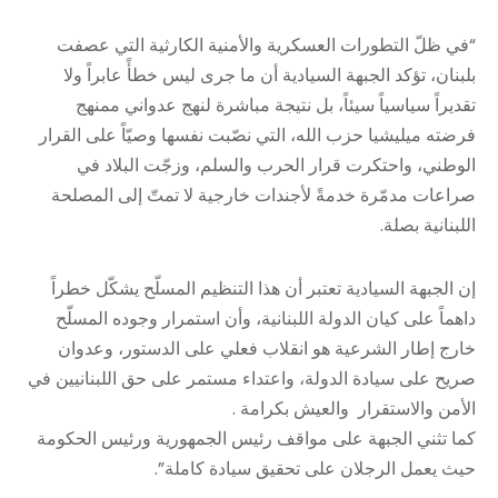
“في ظلّ التطورات العسكرية والأمنية الكارثية التي عصفت
بلبنان، تؤكد الجبهة السيادية أن ما جرى ليس خطأً عابراً ولا
تقديراً سياسياً سيئاً، بل نتيجة مباشرة لنهج عدواني ممنهج
فرضته ميليشيا حزب الله، التي نصّبت نفسها وصيّاً على القرار
الوطني، واحتكرت قرار الحرب والسلم، وزجّت البلاد في
صراعات مدمّرة خدمةً لأجندات خارجية لا تمتّ إلى المصلحة
اللبنانية بصلة.
إن الجبهة السيادية تعتبر أن هذا التنظيم المسلّح يشكّل خطراً
داهماً على كيان الدولة اللبنانية، وأن استمرار وجوده المسلّح
خارج إطار الشرعية هو انقلاب فعلي على الدستور، وعدوان
صريح على سيادة الدولة، واعتداء مستمر على حق اللبنانيين في
الأمن والاستقرار والعيش بكرامة .
كما تثني الجبهة على مواقف رئيس الجمهورية ورئيس الحكومة
حيث يعمل الرجلان على تحقيق سيادة كاملة”.