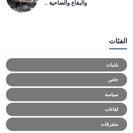
والبقاع والضاحية ..
الفئات
بلديات
خاص
سياسة
لقاءات
متفرقات