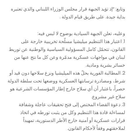
وتابع: “إذ تؤيد الجبهة قرار مجلس الوزراء اللبناني والذي تعتبره
بداية جيدة. على طريق قيام الدولة .
وعليه، تعلن الجبهة السيادية بوضوح لا لبس فيه:
1. اعتبار هذا التنظيم ميليشيا مسلّحة تخريبية خارجة على
القانون، تتحمّل كامل المسؤولية السياسية والوطنية عن توريط
لبنان في مواجهات عسكرية مدمّرة وعن كل ما نتج عنها من
خسائر بشرية ومادية.
2. المطالبة الفورية بحلّ هذه الميليشيا ونزع سلاحها دون قيد أو
شرط، ومصادرة ترسانتها العسكرية ووضعها تحت سلطة الدولة
حصراً، باعتبار أن أي سلاح خارج إطار المؤسسات الشرعية هو
سلاح غير مشروع.
3. دعوة القضاء المختص إلى فتح تحقيقات عاجلة وشفافة
لمساءلة قادة هذا التنظيم وكل من يثبت تورطه في اتخاذ
قرارات عسكرية أو أمنية خارج الأطر الدستورية، تمهيداً
لملاحقتهم وفقاً لأحكام القانون.