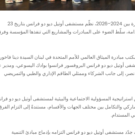
لمناسبة إطلاق تقريره الثاني للمسؤولية الاجتماعية للشركات للفترة بين 2024–2026، نظّم مستشفى أوتيل ديو دو فرانس بتاريخ 23
ية المستدامة، سلّط الضوء على المبادرات والمشاريع التي تنفذها المؤسسة وفر
تب مبادرة الميثاق العالمي للأمم المتحدة في لبنان السيدة دينا فاخو
 أوتيل ديو دو فرانس البروفسور فرانسوا بوادك اليسوعي، ومدير ع
ر، إلى جانب الشركاء وممثلي الطاقم الإداري والطبي والتمريضي
من استراتيجية المسؤولية الاجتماعية والبيئية لمستشفى أوتيل ديو دو فرا
العمل التشاركي والتكامل بين مختلف الجهات والأقسام، مستندةً إلى التزام الفرق
تي المستدام.
 جدّد مستشفى أوتيل ديو دو فرانس التزامه بإدماج مبادئ التنمية