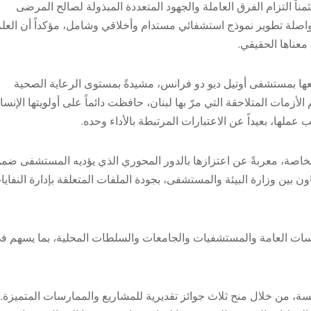
بأهمية تقرير المسؤولية الاجتماعية والبيئية 2024-2026، مثمناً التزام الفرق العاملة والجهود المتعددة المبذولة لصالح المرضى
مواصلة تطوير نموذج استشفائي مستدام وأخلاقي وشامل، مؤكداً أن العل
 معناها الحقيقي.
معها بمستشفى أوتيل ديو دو فرانس، مشيدةً بمستوى الرعاية الصحية
أزمات المتلاحقة التي مرّ بها لبنان، حافظت دائماً على أولويتها الإنسان
عملها، بعيداً عن الاعتبارات المرتبطة بالأداء وحده.
اصة، معربةً عن اعتزازها بالدور المحوري الذي يؤديه المستشفى ضم
ن بين وزارة البيئة والمستشفى، بجودة الملفات المتعلقة بإدارة النفايا
سسات العامة والمستشفيات والجامعات والسلطات المحلية، بما يسهم ف
ة، من خلال منح ثلاث جوائز تقديرية للمشاريع والممارسات المتميزة.