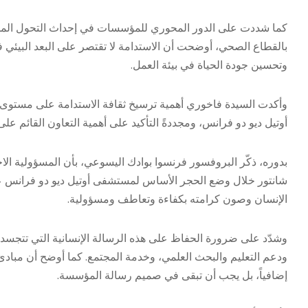
كما شددت على الدور المحوري للمؤسسات في إحداث التحول المجتم
بالقطاع الصحي، أوضحت أن الاستدامة لا تقتصر على البعد البيئي ف
وتحسين جودة الحياة في بيئة العمل.
وأكدت السيدة فاخوري أهمية ترسيخ ثقافة الاستدامة على مستوى ج
أوتيل ديو دو فرانس، ومجددةً التأكيد على أهمية التعاون القائم عل
بدوره، ذكّر البروفسور فرنسوا بوادك اليسوعي، بأن المسؤولية ا
الإنسان وصون كرامته بكفاءة وتعاطف ومسؤولية.
وشدّد على ضرورة الحفاظ على هذه الرسالة الإنسانية التي تتجسد ي
ودعم التعليم والبحث العلمي، وخدمة المجتمع. كما أوضح أن مبادئ الم
إضافياً، بل يجب أن تبقى في صميم رسالة المؤسسة.