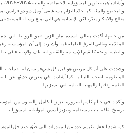
وأشاد 
والمجتمع والبيئة. كما جدّد التزام مستشفى أوتيل ديو دو فرانس ب
يعالج والابتكار يغيّر، لكن الإنسانية هي التي تمنح رسالة المستشفى
من جانبها، أكدت معالي السيدة تمارا الزين عمق الروابط التي تج
المقدّمة وتفاني الفرق العاملة فيه. وأشارت إلى أن المؤسسة، رغم ال
والطبية، واضعةً القيم الإنسانية والثقة والتعاطف والإصغاء في صلب 
وشددت على أن كل مريض هو قبل كل شيء إنسان له احتياجاته الخ
المنظومة الصحية اللبنانية. كما أشادت، في معرض حديثها عن التعاو
الطبية ودقتها والمهنية العالية التي تتميز بها.
وأكدت في ختام كلمتها ضرورة تعزيز التكامل والتعاون بين المؤ
ترسيخ ثقافة بيئية مستدامة وتعزيز أسس المواطنة المسؤولة.
كما شهد الحفل تكريم عدد من المبادرات التي طُوّرت داخل المؤسس