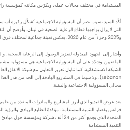
المستدامة في مختلف مجالات عمله، ويكرّس مكانته كمؤسسة رائدة
أكّد السيد نسيب نصر أن المسؤولية الاجتماعية تُشكّل ركيزة أس
و2025 وجزءاً من عام 2026، يعكس تعبئة جماعية لمختلف فرق العمل ونمواً ملحوظاً في المبادرات المنفّذة لخدمة المرضى والمجتمع.
الماضيين. وشدّد على أن المسؤولية الاجتماعية هي مسؤولية مشترك
Lebanon)، ولا سيما في المشاريع الهادفة إلى الحد من هدر 
مجالي المسؤولية الاجتماعية والبيئية.
فرانس بقضايا التنمية المستدامة، مؤكدةً الطابع الريادي والرؤية 
المتحدة الذي يجمع أكثر من 24 ألف شركة و
التنمية المستدامة.