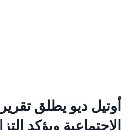
أوتيل ديو يطلق تقريره
الاجتماعية ويؤكد التزا