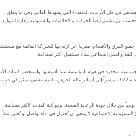
عي في ظل الأزمات المتعددة التي يشهدها العالم. وفي ما يتعلق
حسب، بل تشمل أيضاً الحوكمة والأخلاقيات والشمولية وإدارة الموارد
ميع الفرق والأقسام، معربةً عن ارتياحها للشراكة القائمة مع مستش
ى الثقة والعمل الجماعي لبناء مستقبل أكثر استدامة.
لاجتماعية متجذرة في هوية المؤسسة منذ تأسيسها. واستحضر كلمات الأ
شانتور خلال وضع الحجر الأساس لمستشفى أوتيل ديو دو فرانس عام 1922، مشيراً إلى أن الرسالة الجوهرية للمستشفى تتمثل في خدمة
ومياً من خلال جودة الرعاية الصحية، ومواكبة الفئات الأكثر هشاشة،
سؤولية الاجتماعية لا ينبغي أن تُختزل في أداة تواصل أو تُعتبر عبئاً