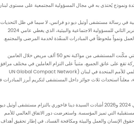
 ونموذج يُحتذى به في مجال المسؤولية المجتمعية على مستوى لبنان
اسية في رسالة مستشفى أوتيل ديو دو فرانس، لا سيما في ظل التحديات
التي لا يزال يواجهها قطاع الرعاية الصحية في لبنان. وأوضح أن التقرير الثاني للمسؤولية الاجتماعية والبيئية، الذي يغطي عامي 2024
وأشار إلى الجهود المبذولة لتعزيز الوصول إلى الرعاية الصحية، والتي مكّنت المستشفى من مواكبة نحو 50 ألف مريض خلال العامين
ة تقع على عاتق الجميع، مثنياً على التزام العاملين في مختلف مرافق
الشبكة الاستشفائية. كما تناول تعزيز التعاون مع شبكة الاتفاق العالمي للأمم المتحدة في لبنان (UN Global Compact Network
الغذاء، معلناً استحداث ثلاث جوائز داخل المستشفى لتكريم أبرز المبادرات 
بعد عرض الفيديو الذي أبرز المشاريع والمبادرات المنفذة بين عامي 2024 و2026 أشادت السيدة دينا فاخوري بالتزام مستشفى أوتيل 
المستقبلية التي تميز المؤسسة. واستعرضت دور الاتفاق العالمي للأمم
مؤسسة حول مبادئ حقوق الإنسان والعمل والبيئة ومكافحة الفساد، في إطار تحقيق أهداف