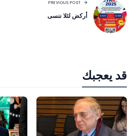
PREVIOUS POST
أركض لئلا ننسى
قد يعجبك