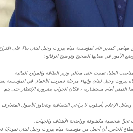
 مهامي كمدير عام لمؤسسة مياه بيروت وجبل لبنان بناءً على اقتراح
ضع الأمور في نصابها الصحيح وتوضيح الوقائع:
ناصب العليا، تمنيت على معالي وزير الطاقة والموارد المائية
ياه بيروت وجيل لبنان وإنهاء مرحلة تصريف الأعمال في المؤسسة بعد
على مدى سبع سنوات منذ عام 2018. وكررت هذا التمني أمام مستشاريه ، فكان الجواب بضرورة الإنتظار حتى يتم
 وسائل الإعلام بأسلوب لا يراعي الشفافية ويتجاوز الأصول المتعارف
ت تجنٍّ شخصية مكشوفة وواضحة الأهداف والجهات.
منذ تسلّمي مهامي عام 2018 قادمًا من القطاع الخاص، أن أجعل من مؤسسة مياه بيروت وجبل لبنان نموذجًا 