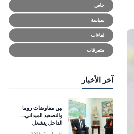
خاص
سياسة
لقاءات
متفرقات
آخر الأخبار
بين مفاوضات روما
والتصعيد الميداني…
الداخل ينشغل
بالإصلاحات
أغسطس 7, 2026