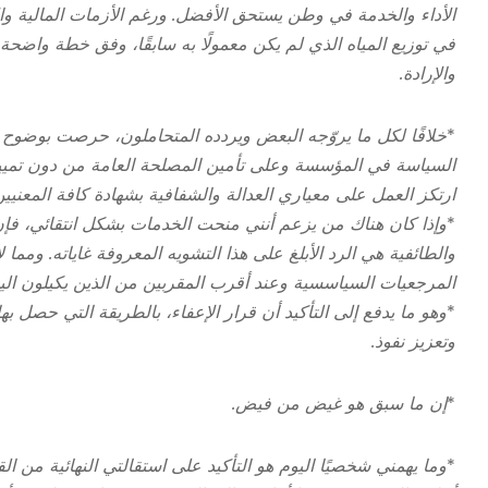
الأداء والخدمة في وطن يستحق الأفضل. ورغم الأزمات المالية و
في توزيع المياه الذي لم يكن معمولًا به سابقًا، وفق خطة واضحة 
والإرادة.
*
خلافًا لكل ما يروّجه البعض ويردده المتحاملون، حرصت بوضوح ط
السياسة في المؤسسة وعلى تأمين المصلحة العامة من دون تمييز
ارتكز العمل على معياري العدالة والشفافية بشهادة كافة المعنيين
*
وإذا كان هناك من يزعم أنني منحت الخدمات بشكل انتقائي، فإ
والطائفية هي الرد الأبلغ على هذا التشويه المعروفة غاياته. ومم
المرجعيات السياسسية وعند أقرب المقربين من الذين يكيلون اليوم 
*
وهو ما يدفع إلى التأكيد أن قرار الإعفاء، بالطريقة التي حصل ب
وتعزيز نفوذ.
*
إن ما سبق هو غيض من فيض.
*
وما يهمني شخصيًا اليوم هو التأكيد على استقالتي النهائية من ال