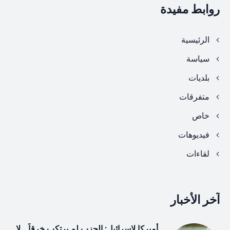
روابط مفيدة
الرئيسية
سياسة
بلديات
متفرقات
خاص
فيديوهات
لقاءات
آخر الأخبار
أميركا لإسرائيل: الحزب لم يرتكب خرقاً… لا