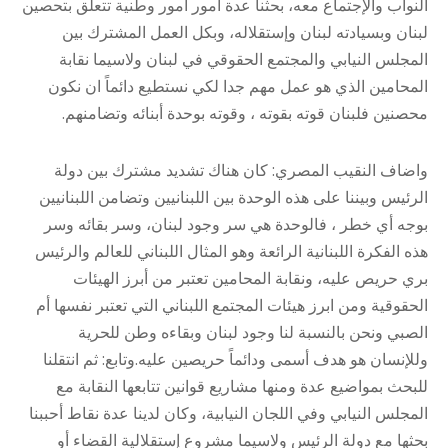
النواب والإجتماع معه، بحثنا عدة أمور أمور وطنية تتعلق بتحصين
لبنان وبسيادته لبنان وإستقلاله، وبكل العمل المشترك بين
المجلس النيابي والمجتمع الحقوقي في لبنان ولاسيما نقابة
المحامين الذي هو عمل مهم جدا لكي نستطيع دائماً ان نكون
محصنين فلبنان قوته بقوته ، وقوته بوحدة أبنائه وتضامنهم.
واضاف النقيب المصري: كان هناك تشديد مشترك بين دولة
الرئيس وبيننا على هذه الوحدة بين اللبنانيين وتضامن اللبنانيين
بوجه أي خطر ، فالوحدة هي سر وجود لبنان، وسر بقائه وسر
هذه الفكرة اللبنانية الرائعة وهو المثال اللبناني للعالم والرئيس
بري حريص عليه، ونقابة المحامين تعتبر من أبرز الهيئات
الحقوقية ومن ابرز هيئات المجتمع اللبناني التي تعتبر نفسها أم
الصبي ونحن بالنسبة لنا وجود لبنان وبقاءه وطن للحرية
وللإنسان هو هدف أسمى ودائماً حريصين عليه.وتابع: ثم انتقلنا
للبحث بمواضيع عدة ومنها مشاريع قوانين تتابعها النقابة مع
المجلس النيابي وفي اللجان النيابية، وكان لدينا عدة نقاط أحببنا
بحثها مع دولة الرئيس ولاسيما مشروع إستقلالية القضاء أو