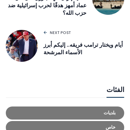
عماد أمهز هدفًا لحرب إسرائيلية ضد
حزب الله؟
NEXT POST
أيام ويختار ترامب فريقه.. إليكم أبرز
الأسماء المرشحة
الفئات
بلديات
خاص