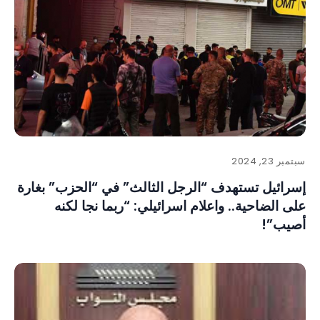
سبتمبر 23, 2024
إسرائيل تستهدف “الرجل الثالث” في “الحزب” بغارة
على الضاحية.. واعلام اسرائيلي: “ربما نجا لكنه
أصيب”!