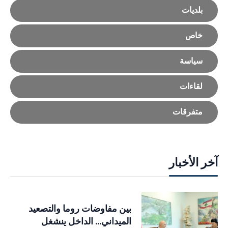
بلديات
خاص
سياسة
لقاءات
متفرقات
آخر الأخبار
بين مفاوضات روما والتصعيد
الميداني… الداخل ينشغل