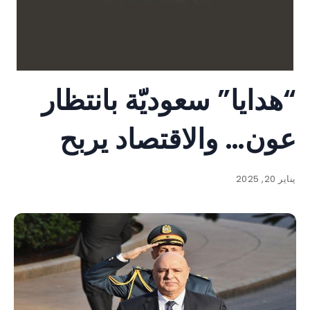
“هدايا” سعوديّة بانتظار
عون… والاقتصاد يربح
يناير 20, 2025