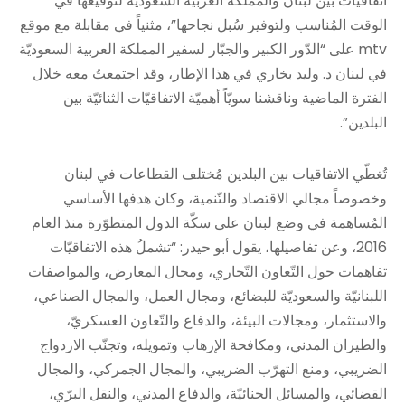
اتفاقيّات بين لبنان والمملكة العربيّة السعوديّة لتوقيعها في
الوقت المُناسب ولتوفير سُبل نجاحها”، مثنياً في مقابلة مع موقع
mtv على “الدّور الكبير والجبّار لسفير المملكة العربية السعوديّة
في لبنان د. وليد بخاري في هذا الإطار، وقد اجتمعتُ معه خلال
الفترة الماضية وناقشنا سويّاً أهميّة الاتفاقيّات الثنائيّة بين
البلدين”.
تُغطّي الاتفاقيات بين البلدين مُختلف القطاعات في لبنان
وخصوصاً مجالي الاقتصاد والتّنمية، وكان هدفها الأساسي
المُساهمة في وضع لبنان على سكّة الدول المتطوّرة منذ العام
2016، وعن تفاصيلها، يقول أبو حيدر: “تشملُ هذه الاتفاقيّات
تفاهمات حول التّعاون التّجاري، ومجال المعارض، والمواصفات
اللبنانيّة والسعوديّة للبضائع، ومجال العمل، والمجال الصناعي،
والاستثمار، ومجالات البيئة، والدفاع والتّعاون العسكريّ،
والطيران المدني، ومكافحة الإرهاب وتمويله، وتجنّب الازدواج
الضريبي، ومنع التهرّب الضريبي، والمجال الجمركي، والمجال
القضائي، والمسائل الجنائيّة، والدفاع المدني، والنقل البرّي،