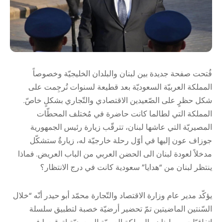
فُتحت صفحة جديدة بين لبنان والبلدان الخليجيّة وخصوصاً
المملكة العربيّة السعوديّة بعد قطيعة لسنوات تُرجِمت على
شكل حظرٍ على الصّعيدين الاقتصادي والتّجاري بشكلٍ خاصّ.
المملكة التي لطالما كانت حاضرة في مُختلف المحطّات
المصيريّة التي عاشها لبنان، تترقّب زيارة رئيس الجمهورية
جوزاف عون إليها في أوّل رحلة خارجيّة له، زيارةٌ ستشكّل
مدخلاً لعودة لبنان الى الحضن العربي من الباب العريض. فماذا
ينتظر لبنان من “هدايا” سعودية كانت في درج الانتظار؟
يؤكّد مدير عام وزارة الاقتصاد والتّجارة محمّد أبو حيدر أنّه “خلال
السّنتين الماضيتين تمّ تحضير أرضيّة خصبة لتطبيق سلسلة