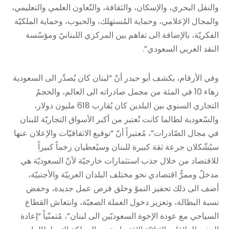
والنقل البحري، والإسكان، والثقافة، والتّعاون العلمي والتعليمي،
والمجال الإعلامي، وحماية المُستهلك، والحبوب، وحماية الملكيّة
الفكريّة، بالإضافة الى تفاهم بين المركزي اللبنانيّ ومؤسّسة
النقد العربي السعودي”.
وفي الأرقام، يكشف أبو حيدر أنّ “لبنان كان يُصدِّر الى السعودية
زهاء 10 في المئة من مجمل صادراته الى العالم، والحجمُ
التجاري السنوي بين البلدين كان يُقارب 618 مليون دولار،
والسّعودية لطالما كانت تُعتبر من أكبر الأسواق التجاريّة للبنان
في مجال الصّادرات”، مُعتبراً أنّ “توقيع الاتفاقيّات والإعلان عنها
سيُشّكلان جرعة ثقة كبيرة للبنان وسيُعطيان زخماً كبيراً
للاقتصاد من خلال جذب استثمارات خارجيّة لأنّ السعوديّة هي
مدخلٌ وممرٌّ اقتصادي نحو مختلف البلدان العربيّة والأجنبيّة،
أضف الى ذلك تحفيز النموّ وخلق فرص عمل جديدة، وخفض
نسبة البطالة، وتعزيز دخول العملة الصعبّة، وانتعاش القطاع
السياحي مع عودة الإخوة السعوديّين الى لبنان”، مُتمنّياً “إعادة