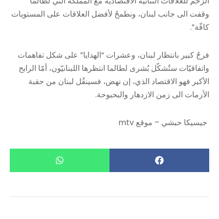
الزخم للعلاقات الثنائيّة الاقتصادية مع المملكة التي لطالما
وقفت الى جانب لبنان، ونطمحُ لأفضل العلاقات على المستويات
كافّة”.
فرجٌ كبير بانتظار لبنان، وعشرات “الهدايا” على شكل تفاهمات
واتفاقيّات ستُشكّل بُشرى لطالما انتظرها اللبنانيّون، أمّا الرابح
الأكبر فهو الاقتصاد الذي، إن نهض، فسينقُل لبنان من حقبة
الأزمات الى زمن الازدهار والبحبوحة.
جيسيكا حبشي – موقع mtv