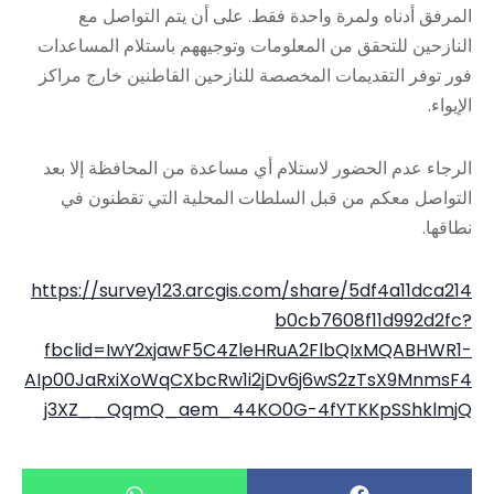
المرفق أدناه ولمرة واحدة فقط. على أن يتم التواصل مع
النازحين للتحقق من المعلومات وتوجيههم باستلام المساعدات
فور توفر التقديمات المخصصة للنازحين القاطنين خارج مراكز
الإيواء.
الرجاء عدم الحضور لاستلام أي مساعدة من المحافظة إلا بعد
التواصل معكم من قبل السلطات المحلية التي تقطنون في
نطاقها.
https://survey123.arcgis.com/share/5df4a11dca214
b0cb7608f11d992d2fc?
fbclid=IwY2xjawF5C4ZleHRuA2FlbQIxMQABHWR1-
AIp00JaRxiXoWqCXbcRw1i2jDv6j6wS2zTsX9MnmsF4
j3XZ__QqmQ_aem_44KO0G-4fYTKKpSShklmjQ