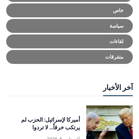
خاص
سياسة
لقاءات
متفرقات
آخر الأخبار
أميركا لإسرائيل: الحزب لم
يرتكب خرقاً… لا تردوا
أغسطس 6, 2026