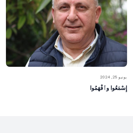
يونيو 25, 2024
إِسْمَعُوا وٱفْهَمُوا