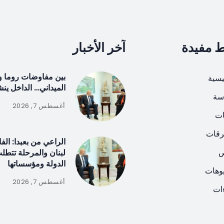
ط مفيدة
آخر الأخبار
بين مفاوضات روما و
يسية
الميداني… الداخل ين
سة
أغسطس 7, 2026
ات
رقات
الراعي من بعبدا: الف
ص
لبنان والمرحلة تتطل
الدولة ومؤسساتها
يوهات
أغسطس 7, 2026
ات