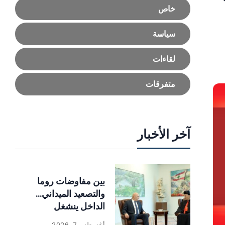
خاص
سياسة
لقاءات
متفرقات
آخر الأخبار
بين مفاوضات روما
والتصعيد الميداني…
الداخل ينشغل
بالإصلاحات
أغسطس 7, 2026