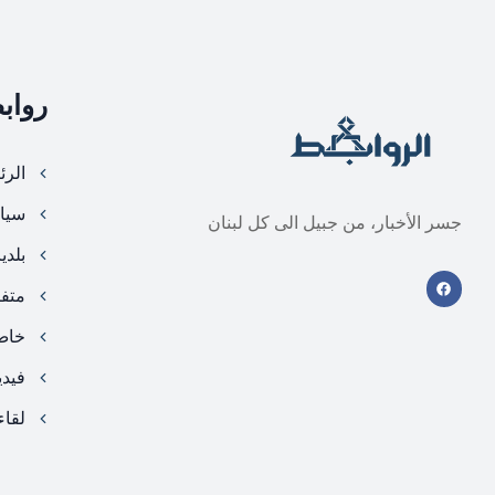
رواب
الرئ
سيا
جسر الأخبار، من جبيل الى كل لبنان
بلدي
متف
خا
فيد
لقاء