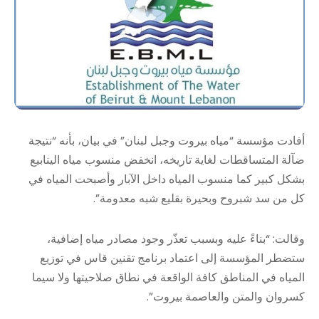
أفادت مؤسسة “مياه بيروت وجبل لبنان” في بيان، بأنه “نتيجة
ضآلة المتساقطات لغاية تاريخه، انخفض منسوب مياه الينابيع
بشكل كبير كما منسوب المياه داخل الآبار وأصبحت المياه في
كل من سد شبروح وبحيرة بقليع شبه معدومة”.
وقالت: “بناءً عليه وبسبب تعذّر وجود مصادر مياه إضافية،
ستضطر المؤسسة إلى اعتماد برنامج تقنين قاس في توزيع
المياه في المناطق كافة الواقعة في نطاق صلاحيتها ولا سيما
كسروان والمتن والعاصمة بيروت”.