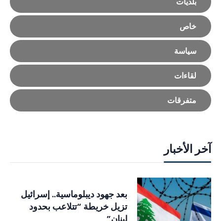
بلديات
خاص
سياسة
لقاءات
متفرقات
آخر الأخبار
بعد جهود ديبلوماسية.. إسرائيل
تزيل خريطة “تتلاعب بحدود
لبنان”