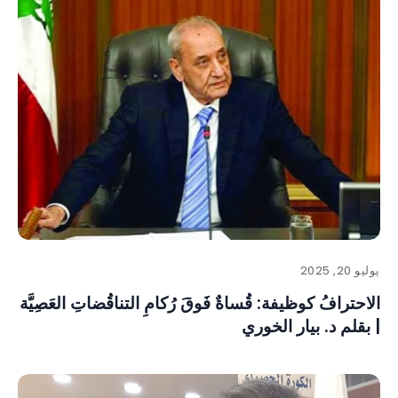
يوليو 20, 2025
الاحترافُ كوظيفة: قُساةٌ فَوقَ رُكامِ التناقُضاتِ العَصِيَّة
| بقلم د. بيار الخوري