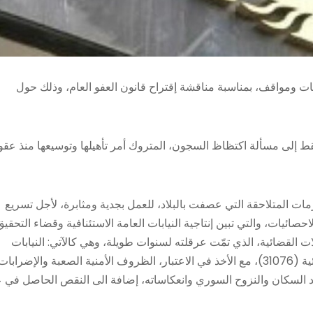
ت ومواقف، بمناسبة مناقشة إقتراح قانون العفو العام، وذلك حول
فقط إلى مسألة اكتظاظ السجون، المتروك أمر تأهيلها وتوسيعها منذ عقو
أزمات المتلاحقة التي عصفت بالبلاد، للعمل بجدية ومثابرة، لأجل تسريع
حصائيات، والتي تبين إنتاجية النيابات العامة الاستئنافية وقضاء التحقيق
 القضائية، الذي تمّت عرقلته لسنوات طويلة، وهي كالآتي: النيابات
العامة الاستئنافية (63412) قضاء التحقيق (7332) المحاكم الجزائية (31076)، مع الأخذ في الاعتبار، الظروف الأمنية الصعبة والإضرابا
 عدد السكان والنزوح السوري وانعكاساته، إضافة الى النقص الحاصل في 