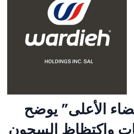
لقضاء الأعلى” يوضح
مات واكتظاظ السجون