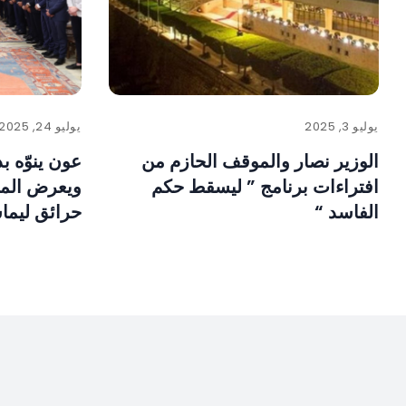
يوليو 3, 2025
يوليو 24, 2025
الوزير نصار والموقف الحازم من
عون ينوّه ب
افتراءات برنامج ” ليسقط حكم
ويعرض الم
الفاسد “
حرائق ليما