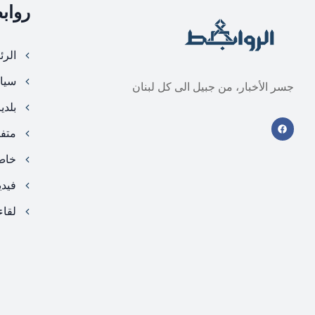
رواب
الرئ
سيا
جسر الأخبار، من جبيل الى كل لبنان
بلدي
متف
خا
فيد
لقاء