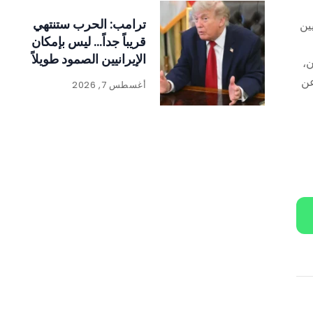
ترامب: الحرب ستنتهي
ين
قريباً جداً… ليس بإمكان
الإيرانيين الصمود طويلاً
ان،
عن
أغسطس 7, 2026