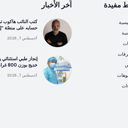
ط مفيدة
آخر الأخبار
كتب النائب هاكوب تر
يسية
حسابه على منصّة “
سة
أغسطس 7, 2026
ات
رقات
إنجاز طبي استثنائي ي
ص
خديج بوزن 800 غرام!
يوهات
أغسطس 7, 2026
ات