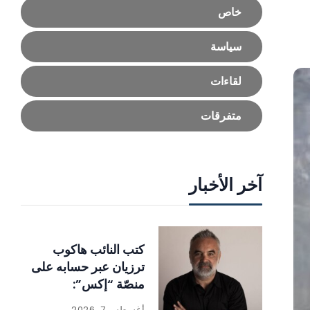
خاص
سياسة
لقاءات
متفرقات
آخر الأخبار
كتب النائب هاكوب
ترزيان عبر حسابه على
منصّة “إكس”:
أغسطس 7, 2026