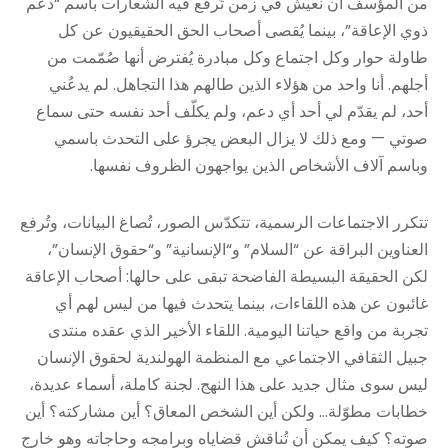
من المؤسف أن نعيش في زمن تُرفع فيه الشعارات باسم “دعم
ذوي الإعاقة”، بينما يُقصى أصحاب الحق الحقيقيون عن كل
طاولة حوار وكل اجتماع وكل مبادرة يُفترض أنها صُمّمت من
أجلهم. أنا واحد من هؤلاء الذين طالهم هذا التجاهل. لم يدعُني
أحد، لم يقدّم لي أحد أي دعم، ولم يكلّف أحد نفسه حتى سماع
صوتي — ومع ذلك لا يزال البعض يجرؤ على التحدث باسمي
وباسم آلاف الأشخاص الذين يواجهون الظروف نفسها.
تتكرر الاجتماعات الرسمية، تتكدّس الصور، تُصاغ البيانات، وتُرفع
العناوين البراقة عن “السلام” و“الإنسانية” و“حقوق الإنسان”،
لكن الحقيقة البسيطة الفاضحة تبقى على حالها: أصحاب الإعاقة
غائبون عن هذه اللقاءات، بينما يتحدث فيها من ليس لهم أي
تجربة من واقع حياتنا اليومية. اللقاء الأخير الذي عقده منتدى
جبيل الثقافي الاجتماعي مع المنظمة الهولندية لحقوق الإنسان
ليس سوى مثال جديد على هذا النهج. لجنة كاملة، أسماء عديدة،
خطابات مطوّلة… ولكن أين الشخص المعاق؟ أين مشاركته؟ أين
صوته؟ كيف يمكن أن تُناقش قضاياه وبرامجه وحاجاته وهو خارج