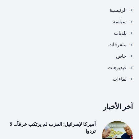
الرئيسية
سياسة
بلديات
متفرقات
خاص
فيديوهات
لقاءات
آخر الأخبار
أميركا لإسرائيل: الحزب لم يرتكب خرقاً… لا
تردوا