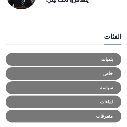
يتظاهروا تحت بيتي!”
الفئات
بلديات
خاص
سياسة
لقاءات
متفرقات