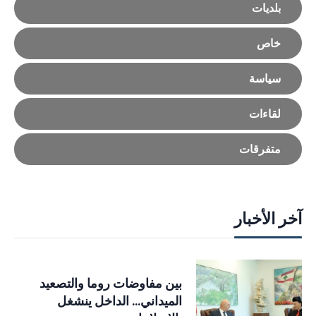
بلديات
خاص
سياسة
لقاءات
متفرقات
آخر الأخبار
بين مفاوضات روما والتصعيد
الميداني… الداخل ينشغل