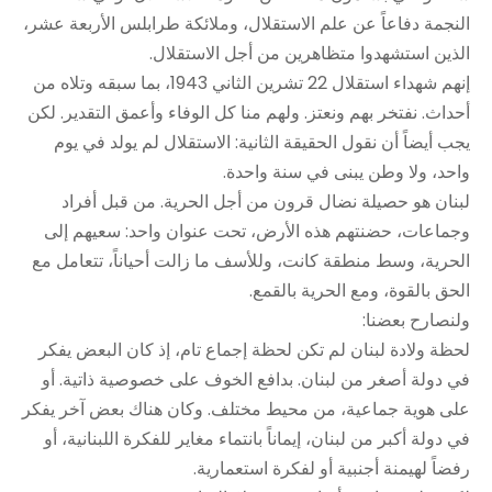
النجمة دفاعاً عن علم الاستقلال، وملائكة طرابلس الأربعة عشر،
الذين استشهدوا متظاهرين من أجل الاستقلال.
إنهم شهداء استقلال 22 تشرين الثاني 1943، بما سبقه وتلاه من
أحداث. نفتخر بهم ونعتز. ولهم منا كل الوفاء وأعمق التقدير. لكن
يجب أيضاً أن نقول الحقيقة الثانية: الاستقلال لم يولد في يوم
واحد، ولا وطن يبنى في سنة واحدة.
لبنان هو حصيلة نضال قرون من أجل الحرية. من قبل أفراد
وجماعات، حضنتهم هذه الأرض، تحت عنوان واحد: سعيهم إلى
الحرية، وسط منطقة كانت، وللأسف ما زالت أحياناً، تتعامل مع
الحق بالقوة، ومع الحرية بالقمع.
ولنصارح بعضنا:
لحظة ولادة لبنان لم تكن لحظة إجماع تام، إذ كان البعض يفكر
في دولة أصغر من لبنان. بدافع الخوف على خصوصية ذاتية. أو
على هوية جماعية، من محيط مختلف. وكان هناك بعض آخر يفكر
في دولة أكبر من لبنان، إيماناً بانتماء مغاير للفكرة اللبنانية، أو
رفضاً لهيمنة أجنبية أو لفكرة استعمارية.