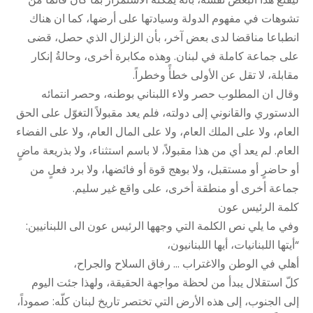
تشوهات في مفهوم الدولة وسيادتها على أرضها، كما ان هناك
انطباعا مناقضا لدى بعض آخر، بأن الزلزال الذي حصل، قضى
على جماعة كاملة في لبنان. وهذه مكابرة أخرى، وحالةُ إنكار
مقابلة، لا تقل عن الأولى خطأً وخطراً.
وقال ان المطلوب حصر ولاء اللبناني بوطنه، وحصر انتمائه
الدستوري والقانوني إلى دولته، فلم يعد مقبولاً التغوّل على الحق
العام، ولا على الملك العام، ولا على المال العام، ولا على الفضاء
العام. لم يعد أي من هذا مقبولاً، لا باسم استثناء، ولا بذريعة ماضٍ
أو حاضرٍ أو مستقبل، ولا بوهج قوة أو فائضها، ولا برد فعلٍ من
جماعة أخرى أو منطقة أخرى، على واقع غير سليم.
كلمة الرئيس عون
وفي ما يلي نص الكلمة التي وجهها الرئيس عون الى اللبنانيين:
“أيتها اللبنانيات، أيها اللبنانيون،
أهلي في الوطن والاغتراب … رفاق السلاح والجراح،
كلّ استقلال يبدأ من لحظة مواجهة الحقيقة، ولهذا جئت اليوم
إلى الجنوب، إلى هذه الأرض التي تختصر تاريخ لبنان كلّه: صموداً،