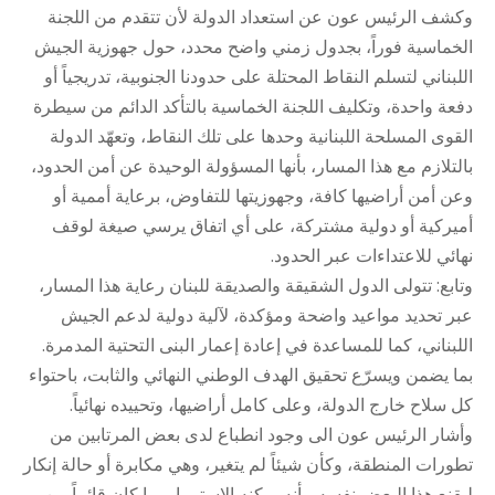
وكشف الرئيس عون عن استعداد الدولة لأن تتقدم من اللجنة
الخماسية فوراً، بجدول زمني واضح محدد، حول جهوزية الجيش
اللبناني لتسلم النقاط المحتلة على حدودنا الجنوبية، تدريجياً أو
دفعة واحدة، وتكليف اللجنة الخماسية بالتأكد الدائم من سيطرة
القوى المسلحة اللبنانية وحدها على تلك النقاط، وتعهّد الدولة
بالتلازم مع هذا المسار، بأنها المسؤولة الوحيدة عن أمن الحدود،
وعن أمن أراضيها كافة، وجهوزيتها للتفاوض، برعاية أممية أو
أميركية أو دولية مشتركة، على أي اتفاق يرسي صيغة لوقف
نهائي للاعتداءات عبر الحدود.
وتابع: تتولى الدول الشقيقة والصديقة للبنان رعاية هذا المسار،
عبر تحديد مواعيد واضحة ومؤكدة، لآلية دولية لدعم الجيش
اللبناني، كما للمساعدة في إعادة إعمار البنى التحتية المدمرة.
بما يضمن ويسرّع تحقيق الهدف الوطني النهائي والثابت، باحتواء
كل سلاح خارج الدولة، وعلى كامل أراضيها، وتحييده نهائياً.
وأشار الرئيس عون الى وجود انطباع لدى بعض المرتابين من
تطورات المنطقة، وكأن شيئاً لم يتغير، وهي مكابرة أو حالة إنكار
ليقنع هذا البعض نفسه، بأنه يمكنه الاستمرار بما كان قائماً من