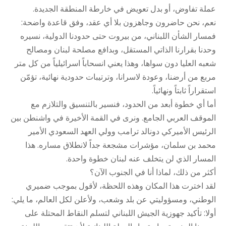
عملة تفاوض، أو بدل تعويض في خارطة المنطقة الجديدة.
نعم، نحن حاضرون وجاهزون بلا أي عقد، وفق قاعدة واضحة:
فمسار الشأن اللبناني، من بيروت حتى حدودنا الدولية، نسيره
وحدنا بقرارنا الذاتي المستقل، وبدافع مصلحة لبنان ومصالح
شعبه العليا دون سواها، وهذا يعني انسحاباً اسرائيلياً من كل متر
مربع من أرضنا، وعودة لاسرانا، وترتيبات حدودية نهائية، تؤمّن
استقراراً ثابتاً ونهائياً.
أما أي خطوة أبعد من الحدود، فنسير بالتنسيق والتلازم مع
الموقف العربي الجامع. ونرى في القمة الأخيرة في واشنطن بين
الرئيس الأميركي دونالد ترامب وولي العهد السعودي الأمير
محمد بن سلمان، مؤشرات مشجعة جداً لانطلاق مساره. هذا
المسار الذي لن يتخلف عنه لبنان خطوة واحدة.
أكثر من ذلك، لماذا أنا في الجنوب الآن؟
لقد اخترت هذا المكان وهذه اللحظة، لأقول بموجب ضميري
الوطني، ومسؤوليتي عن بلد وشعب، ولأعلن لكل العالم، ما يلي:
أولا: تأكيد جهوزية الجيش اللبناني لتسلم النقاط المحتلة على