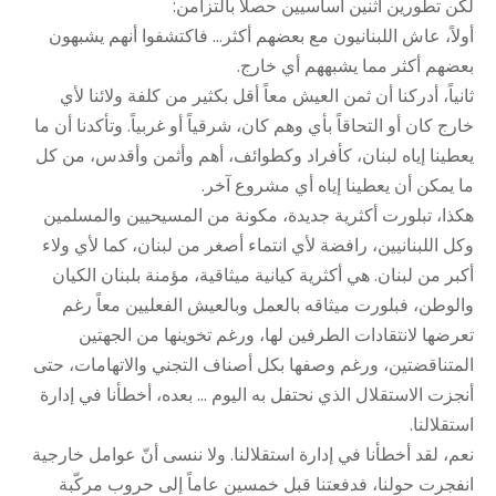
لكن تطورين اثنين أساسيين حصلا بالتزامن:
أولاً، عاش اللبنانيون مع بعضهم أكثر… فاكتشفوا أنهم يشبهون
بعضهم أكثر مما يشبههم أي خارج.
ثانياً، أدركنا أن ثمن العيش معاً أقل بكثير من كلفة ولائنا لأي
خارج كان أو التحاقاً بأي وهم كان، شرقياً أو غربياً. وتأكدنا أن ما
يعطينا إياه لبنان، كأفراد وكطوائف، أهم وأثمن وأقدس، من كل
ما يمكن أن يعطينا إياه أي مشروع آخر.
هكذا، تبلورت أكثرية جديدة، مكونة من المسيحيين والمسلمين
وكل اللبنانيين، رافضة لأي انتماء أصغر من لبنان، كما لأي ولاء
أكبر من لبنان. هي أكثرية كيانية ميثاقية، مؤمنة بلبنان الكيان
والوطن، فبلورت ميثاقه بالعمل وبالعيش الفعليين معاً رغم
تعرضها لانتقادات الطرفين لها، ورغم تخوينها من الجهتين
المتناقضتين، ورغم وصفها بكل أصناف التجني والاتهامات، حتى
أنجزت الاستقلال الذي نحتفل به اليوم … بعده، أخطأنا في إدارة
استقلالنا.
نعم، لقد أخطأنا في إدارة استقلالنا. ولا ننسى أنّ عوامل خارجية
انفجرت حولنا، فدفعتنا قبل خمسين عاماً إلى حروب مركّبة