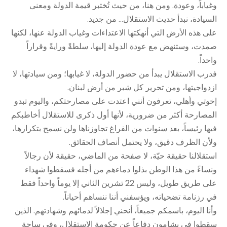
وغياباً، وعودة. ومن هنا، من حيث تُختبر قيمة الدولة ومعنى
السيادة، نبدأ حديث الاستقلال… من جديد.
على هذه الأرض التي أنهكتها الاعتداءات وغياب الدولة عنها، لكنها
صمدت، وستنهض مع عودة الدولة إليها، سلطةً ورايةً وقراراً
واحداً.
فدرب الاستقلال يبدأ من حضور الدولة، لا غيابها؛ ومن سيادتها، لا
ازدواجيتها، ومن تحرير كل شبر من أرض لبنان.
إخوتي وأهلي، تعرفون أنني اعتدت على مصارحتكم، واليوم تبدو
المصارحة أكثر من ضرورية، لأنها أول ذكرى للاستقلال أخاطبكم
فيها رئيساً، بعد سنوات من الفراغ تجاوزناها ولن نسمح بتكرارها،
ولأن الظرف دقيق، ولا يحتمل أنصاف الحقائق.
استقلالنا حقيقة حيّة، لا صفحة من الماضي، حقيقة لأن رجالاً
ونساءً من هذا الوطن بذلوا دماءهم من أجله فسقطوا شهداء
على طريق طويل، وليس 22 تشرين الثاني إلا يوماً واحداً فقط
في رزنامة تضحياته، ويؤسفني أننا ننساهم أحياناً.
وأنا اليوم، باسمكم جميعاً، أنحني إجلالاً لدمائهم وشهادتهم. الذين
سقطوا في بشامون دفاعاً عن حكومة الاستقلال، وفي ساحة