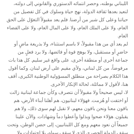
اللبناني بوطنه، وحصر انتمائه الدستوري والقانوني إلى دولته،
لنعيد بعدها ثقافة الدولة، نهج حياة وسلوك في كل تفصيل من
حياتنا وعلى كل شبر من أرضنا. فلم يعد مقبولاً التغوّل على الحق
العام، ولا على الملك العام، ولا على المال العام، ولا على الفضاء
العام.
لم يعد أي من هذا مقبولاً، لا باسم استثناء، ولا بذريعة ماضٍ أو
حاضرٍ أو مستقبل، ولا بوهج قوة أو فائضها، ولا برد فعلٍ من
جماعة أخرى أو منطقة أخرى، على واقع غير سليم. كل هذا بات
مرفوضاً، من كل لبناني، ولأي مقيم على أرض لبنان. وكما أقول
هذا الكلام بصراحة من منطلق المسؤولية الوطنية الكبرى، أقف
هنا، لأقول لا مماثلة، لحالة الإنكار الأخرى.
لا، ليس صحيحاً ولا مقبولاً أن نتصرف وكأن جماعة لبنانية زالت
أو اختفت أو هُزمت. فهؤلاء لبنانيون، هم أهلنا أبناء الأرض، هم
باقون معنا ونحن باقون معهم، لا نقبل لهم سوى ذلك، ولا هم
يقبلون. هؤلاء ضحوا وبذلوا وأعطوا دماً وشهادات. والآن علينا
جميعاً أن نعود معهم ومع كل اللبنانيين، إلى حضن الوطن، وتحت
سقف الدولة الحصري الذي لا سقف سواه، بلا اجتهادات ولا