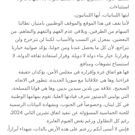
استثناءات.
ايتها اللبنانيات، أيها اللبنانيون،
لأننا نقف في هذا الموقع والموقف الوطنيين بامتياز، تطالنا
السهام من الطرفين، ونلاقي عدم الفهم والتفهم والتفاهم، من
البعضين، بمعزل عن النسب والأسباب. لكننا لن نتزحزح ولن
نتراجع، لأن كل ما يحصل عندنا ومن حولنا، يؤكد صوابية خيارنا
وقرارنا. خيار بناء دولة لا دويلة. وقرار استعادة ثقافة الدولة، لا
استنساخ تشوهات ومنافع.
فها هو اتفاق غزة وإقراره في مجلس الأمن، يؤكدان حقيقة
قراءتنا. وها هي علاقاتنا مع سوريا الجديدة، تتطور في الاتجاه
الصحيح، علاقة بين بلدين سيدين نديين. وها هي قوانا المسلحة،
التي يوليني الدستور شرف قيادتها العليا، تقوم بمهامها الوطنية
في كل لبنان، وخصوصاً في الجنوب، وبشهادة البيانات الرسمية
للجنة الخماسية المسؤولة عن تنفيذ اتفاق تشرين الثاني 2024،
رغم كل التطاول ورغم بعض الغيوم العابرة.
فإنني لا أنسى أنكم زرعتم على هذه الأرض بالذات، شهداء أبراراً،