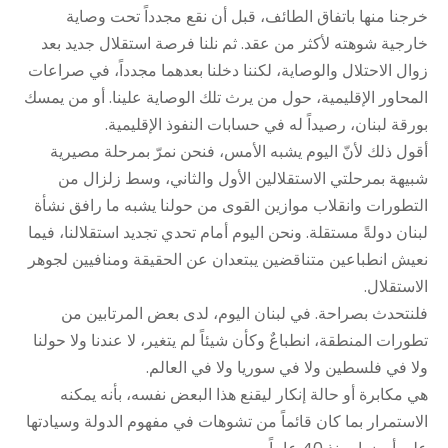
خرجنا منها باتفاق الطائف، قبل أن نقع مجدداً تحت وصاية
خارجية شوهته لأكثر من عقد. ثم نلنا فرصة استقلال جديد بعد
زوال الاحتلال والوصاية، لكننا دخلنا بعدهما مجدداً، في صراعات
المحاور الإقليمية، حول من يرث تلك الوصاية علينا. أو من يمسك
بورقة لبنان، رصيداً له في حسابات النفوذ الإقليمية.
أقول ذلك لأنّ اليوم يشبه الأمس، فنحن نمرّ بمرحلة مصيرية
شبيهة بمرحلتي الاستقلالين الأول والثاني، وسط زلزال من
التطورات وانقلاب موازين القوى من حولنا يشبه ما رافق نشأة
لبنان دولةً مستقلة. ونحن اليوم أمام تحدي تجديد استقلالنا، فيما
نعيش انطباعين متناقضين يبتعدان عن الحقيقة ومنافيين لجوهر
الاستقلال.
فلنتحدث بصراحة. في لبنان اليوم، لدى بعض المرتابين من
تطورات المنطقة، انطباعٌ وكأن شيئاً لم يتغير، لا عندنا ولا حولنا
ولا في فلسطين ولا في سوريا ولا في العالم.
هي مكابرة أو حالة إنكار ليقنع هذا البعض نفسه، بأنه يمكنه
الاستمرار بما كان قائماً من تشوهات في مفهوم الدولة وسيادتها