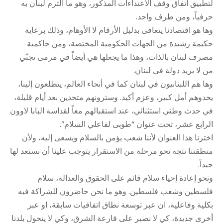
لتطبيق اتفاق وقف الاعتداءات المذكور، وهو ما التزم لبنان به
حرفياً، ومن طرف واحد.
وها هو اقتصادنا يتعافى بدليل الأرقام لا الأوهام، وذلك برعاية
حكيمة رشيدة من الجهات الحكومية المختصة، ومن حاكمية
مصرف لبنان بالذات، وهذا ما يجعلها هي أيضاً في مرمى تجنّي
من لا يريد دولة في لبنان.
وها هم اللبنانيون في لبنان كما في أنحاء العالم، يتطلعون إلينا،
يحدوهم أمل كبير، وعزم أكيد. وسترونهم متحدين بعد أيام قليلة،
في حدث وطني استثنائي، عند استقبالهم معاً لقداسة البابا لاوون
الرابع عشر، تحت عنوان “طوبى لفاعلي السلام”.
اخترنا هذا العنوان لأننا شعب يؤمن بالسلام ويسعى إليه، ولأن
منطقتنا تتجه نحو مرحلة من الاستقرار يتوجب علينا أن نستعد لها
جيداً.
ونحو إعادة إحياء سلام قائم على الحقوق والعدالة، سلام
فلسطين وشعب فلسطين. وهو ما نحن حاضرون للشراكة فيه
بكلية وفاعلية، ان عبر توسعة نطاق اتفاقيات سابقة، او عبر
أخرى جديدة، كي لا نصير على قارعة الشرق، وكي لا يتحول بلدنا