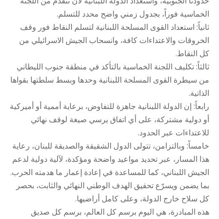
حدودنا الجنوبية، واستعداد الدولة اللبنانية لأن تتقدم من اللجنة
الخماسية فوراً، بجدول زمني واضح محدد للتسلم.
ثانياً: استعداد القوى المسلحة اللبنانية لتسلم النقاط فور وقف
الخروقات والاعتداءات كافة، وانسحاب الجيش الاسرائيلي من
كل النقاط.
ثالثاً: تكليف اللجنة الخماسية بالتأكد في منطقة جنوب الليطاني
من سيطرة القوى المسلحة اللبنانية وحدها وبسط سلطتها بقواها
الذاتية.
رابعاً: إن الدولة اللبنانية جاهزة للتفاوض، برعاية أممية أو أميركية
أو دولية مشتركة، على أي اتفاق يرسي صيغة لوقف نهائي
للاعتداءات عبر الحدود.
خامساً: وبالتزامن، تتولى الدول الشقيقة والصديقة للبنان، رعاية
هذا المسار، عبر تحديد مواعيد واضحة ومؤكدة، لآلية دولية لدعم
الجيش اللبناني، كما للمساعدة في إعادة إعمار ما هدمته الحرب.
بما يضمن ويسرّع تحقيق الهدف الوطني النهائي والثابت، بحصر
كل سلاح خارج الدولة، وعلى كامل أراضيها.
هذه المبادرة، هي اليوم برسم كل العالم، برسم كل صديق