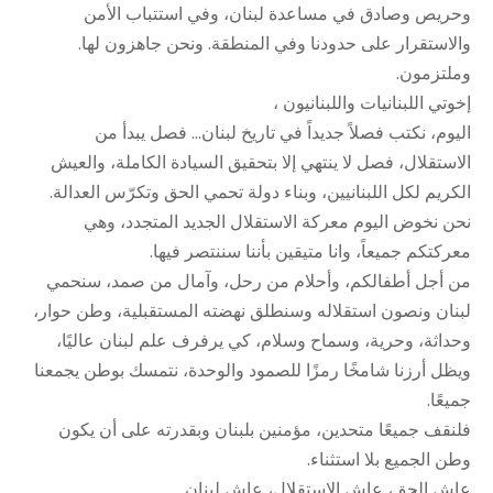
وحريص وصادق في مساعدة لبنان، وفي استتباب الأمن
والاستقرار على حدودنا وفي المنطقة. ونحن جاهزون لها.
وملتزمون.
إخوتي اللبنانيات واللبنانيون ،
اليوم، نكتب فصلاً جديداً في تاريخ لبنان… فصل يبدأ من
الاستقلال، فصل لا ينتهي إلا بتحقيق السيادة الكاملة، والعيش
الكريم لكل اللبنانيين، وبناء دولة تحمي الحق وتكرّس العدالة.
نحن نخوض اليوم معركة الاستقلال الجديد المتجدد، وهي
معركتكم جميعاً، وانا متيقين بأننا سننتصر فيها.
من أجل أطفالكم، وأحلام من رحل، وآمال من صمد، سنحمي
لبنان ونصون استقلاله وسنطلق نهضته المستقبلية، وطن حوار،
وحداثة، وحرية، وسماح وسلام، كي يرفرف علم لبنان عاليًا،
ويظل أرزنا شامخًا رمزًا للصمود والوحدة، نتمسك بوطن يجمعنا
جميعًا.
فلنقف جميعًا متحدين، مؤمنين بلبنان وبقدرته على أن يكون
وطن الجميع بلا استثناء.
عاش الحق، عاش الاستقلال، عاش لبنان.