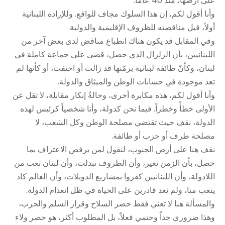
على أرضها، منذ 40 عاماً.
وأنا أقول لكم، إن هذا السلوك مجاف للواقع. وللإرادة اللبنانية
أولاً، قبل مناقضته للظروف الإقليمية والدولية.
وفي المقابل قد يكون هناك انطباع مناقض لدى بعض آخر من
اللبنانيين، بأن الزلزال الذي حصل، قضى على جماعة كاملة في
لبنان، وكأنّ طائفة لبنانية برمّتها قد زالت أو اختفت، أو كأنها لم
تعد موجودة في حسابات الوطن والميثاق والدولة.
وأنا أقول لكم، هذه مكابرة أخرى، وحالةُ إنكار مقابلة، لا تقل عن
الأولى خطأً وخطراً. فيما نحن كدولة، وأنا شخصياً كرئيس لهذه
الدولة، نقف حيث تقتضي مصلحة الوطن وكل الشعب، لا
مصلحة طرف أو حزب أو طائفة.
نقف هنا على أرض الجنوب، لنقول لمن يرفض الاعتراف بما
حصل، بأن الزمن تغير، وأن الظروف تبدلت، وأن لبنان تعب من
اللادولة، وأن اللبنانيين كفروا بمشاريع الدويلات، وأن العالم كاد
يتعب منا، ولم نعد قادرين على الحياة في ظل انعدام الدولة.
والمسألة هنا لا تعني فقط حصر السلاح وقرار السلم والحرب،
وهذا ضروري جداً وحتمي فعلاً، بل المطلوب أكثر، هو حصر ولاء