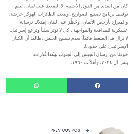
كان من العديد من الدول الأجنبية إلا الضغط على لبنان، ليتم
توقيف برنامج تصنيع الصواريخ، وبيعت الطائرات الهوكر خرضة،
والميراج بأرخص الأثمان، وحُظِّرَ على لبنان إمتلاك ترسانة
عسكرية للمدافعة والمواجهة ، كي لا تؤثر سلباً وتزعج إسرائيل.
لا يزال هذا الضغط قائماً، بعدم تسليح الجيش ،طالما أن الكيان
الإسرائيلي على حدودنا.
خوفنا من إرسال الجيش إلى الجنوب بهكذا قُدُرات.
بئس ال ٢٠٢٤، وأهلاً ب ١٩٦٠.
PREVIOUS POST