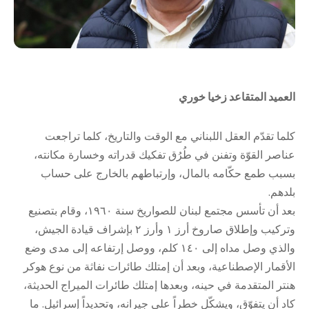
العميد المتقاعد زخيا خوري
كلما تقدّم العقل اللبناني مع الوقت والتاريخ، كلما تراجعت
عناصر القوّة وتفنن في طُرُق تفكيك قدراته وخسارة مكانته،
بسبب طمع حكّامه بالمال، وإرتباطهم بالخارج على حساب
بلدهم.
بعد أن تأسس مجتمع لبنان للصواريخ سنة ١٩٦٠، وقام بتصنيع
وتركيب وإطلاق صاروخ أرز ١ وأرز ٢ بإشراف قيادة الجيش،
والذي وصل مداه إلى ١٤٠ كلم، ووصل إرتفاعه إلى مدى وضع
الأقمار الإصطناعية، وبعد أن إمتلك طائرات نفاثة من نوع هوكر
هنتر المتقدمة في حينه، وبعدها إمتلك طائرات الميراج الحديثة،
كاد أن يتفوّق، ويشكّل خطراً على جيرانه، وتحديداً إسرائيل. ما