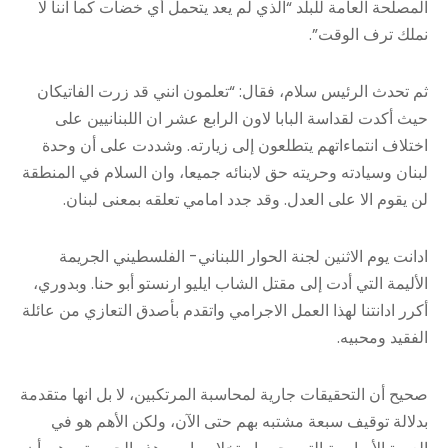
المصلحة العامة للبلد “الذي لم يعد يتحمل أي خضات كما اننا لا
نملك ترف الوقت”.
ثم تحدث الرئيس سلام، فقال: “تعلمون انني قد زرت الفاتيكان
حيث أكدت لقداسة البابا لاون الرابع عشر ان اللبنانيين على
اختلاف انتماءاتهم يتطلعون إلى زيارته. وشددت على أن وحدة
لبنان وسيادته وحريته حق لابنائه جميعا، وان السلام في المنطقة
لن يقوم الا على العدل. وقد جدد امامي تعلقه بمعنى لبنان.
ادانت يوم الاثنين لجنة الحوار اللبناني- الفلسطيني الجريمة
الأليمة التي أدت إلى مقتل الشاب ايليو ارنستو أبو حنا. وبدوري،
أكرر ادانتنا لهذا العمل الاجرامي واتقدم بأصدق التعازي من عائلة
الفقيد ومحبيه.
صحيح أن التحقيقات جارية لمحاسبة المرتكبين، لا بل انها متقدمة
بدلالة توقيف سبعة مشتبه بهم حتى الآن، ولكن الأهم هو في