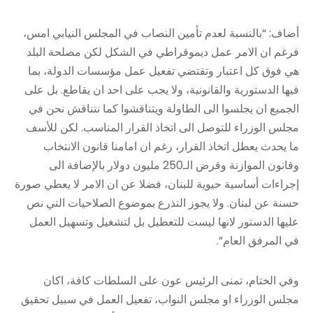
أضاف: “بالنسبة لعدم تأمين النصاب في المجلس النيابي امس،
فرغم ان الامر عمل ديموقراطي في الشكل لكن مصلحة البلد
هي فوق كل اعتبار وتقتضي تفعيل عمل مؤسسات الدولة، بما
فيها الدستورية والقانونية، ولا يجب على احد ان يقاطع. بل على
الجميع ان يجلسوا الى الطاولة ويتناقشوا كما نتناقش نحن في
مجلس الوزراء للتوصل الى اتخاذ القرار المناسب. لكن للأسف
ما يحدث يعطل اتخاذ القرار، رغم ان امامنا قانون الانتخاب
وقانون الموازنة وقرض الـ250 مليون دولار بالإضافة الى
إجراءات أساسية حيوية للبنان، فضلا عن ان الامر لا يعطي صورة
حسنة عن لبنان. ولا يجوز التذرع بموضوع الصلاحيات التي نص
عليها الدستور لانها ليست للتعطيل بل لتشغيل وتسهيل العمل
في المرفق العام”.
وفي الختام، تمنى الرئيس عون على السلطات كافة، اكان
مجلس الوزراء او مجلس النواب، تفعيل العمل في سبيل تحقيق