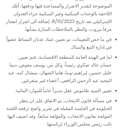
الموضوعة لتقدير الاضرار والمساعدة فيها ودفعها، أتلك
اللاحقة بالوحدات السكنية وغير السكنية جراء العدوان
الإسرائيلي بعد تاريخ 8/10/2023، إضافة الى اضرار انفجار
مرفأ بيروت، والنظر بالملاحظات المثارة بشأنها.
في ما خص التعيينات، تم تعيين عماد عدنان البساط عضواً
في إدارة التبغ والتنباك.
اما في الهيئة العامة للمنطقة الاقتصادية، فتم تعيين:
حسان خالد ضنّاوي رئيساً، وكل من: يوسف معوض، ديما
خليل حسين، إبراهيم توما، هانيا الشهال، ميشال كبه، عبد
المجيد عبد الرحمن الرافعي، أعضاء غير متفرغين.
تعيين السيد طانيوس عقل مديراً عاماً للموارد المائية.
في مسألة قانون الانتخاب، تم الاتفاق على ان تنظر
الحكومة في الجلسة المقبلة في تقرير واضح ترفعه اللجنة
المولجة بقانون الانتخاب، والمؤلفة سابقاً، وقد اضيف اليها
نائب رئيس مجلس الوزراء لرئاستها.