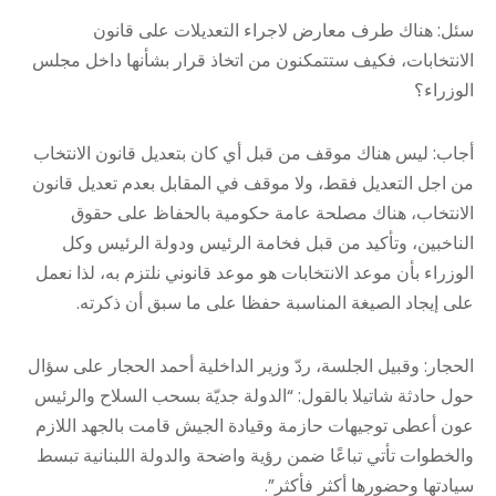
سئل: هناك طرف معارض لاجراء التعديلات على قانون
الانتخابات، فكيف ستتمكنون من اتخاذ قرار بشأنها داخل مجلس
الوزراء؟
أجاب: ليس هناك موقف من قبل أي كان بتعديل قانون الانتخاب
من اجل التعديل فقط، ولا موقف في المقابل بعدم تعديل قانون
الانتخاب، هناك مصلحة عامة حكومية بالحفاظ على حقوق
الناخبين، وتأكيد من قبل فخامة الرئيس ودولة الرئيس وكل
الوزراء بأن موعد الانتخابات هو موعد قانوني نلتزم به، لذا نعمل
على إيجاد الصيغة المناسبة حفظا على ما سبق أن ذكرته.
الحجار: وقبيل الجلسة، ردّ وزير الداخلية أحمد الحجار على سؤال
حول حادثة شاتيلا بالقول: “الدولة جديّة بسحب السلاح والرئيس
عون أعطى توجيهات حازمة وقيادة الجيش قامت بالجهد اللازم
والخطوات تأتي تباعًا ضمن رؤية واضحة والدولة اللبنانية تبسط
سيادتها وحضورها أكثر فأكثر”.