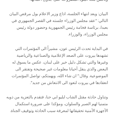
البيان: وبعد انتهاء الجلسة، اذاع وزير الاعلام بول مرقص البيان
التالي: “عقد مجلس الوزراء جلسته في القصر الجمهوري في
بعبدا، برئاسة فخامة رئيس الجمهورية وحضور دولة رئيس
مجلس الوزراء، والوزراء.
في البداية تحدث الرئيس عون، مشيراً الى المؤتمرات التي
تشهدها بيروت على الصعد الإعلامية والصناعية والرياضية
وغيرها والتي تشكل دليل خير على لبنان، عكس ما يسوق له
البعض والذي ينقل أحيانا معلومات غير صحيحة وتفتقر الى
الموضوعية. وقال:” ان شاء الله، وبهمتكم، تواصل المؤتمرات
انعقادها في بيروت لتعود الى الانتعاش من جديد”.
وتناول حادثة مقتل الشاب ايليو ابي حنا، فتقدم بالتعزية من ذويه
متمنيا لهم الصبر والسلوان، ومؤكدا على ضرورة استكمال
الأجهزة الأمنية تحقيقاتها لمعرفة سبب الحادثة وتوقيف الجناة.