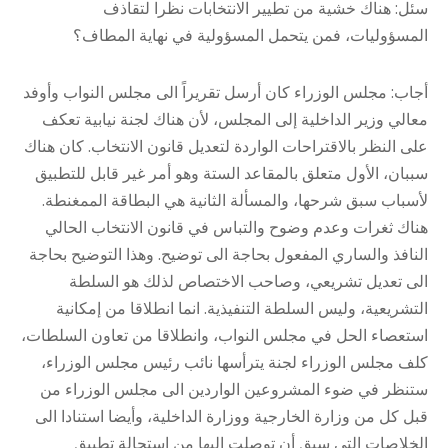
سئل: هناك خشية من تطيير الانتخابات نظرا لتقاذف
المسؤوليات، فمن يتحمل المسؤولية في نهاية المطاف؟
أجاب: مجلس الوزراء كان أرسل تقريراً الى مجلس النواب وأوفد
معالي وزير الداخلية إلى المجلس، لأن هناك لجنة نيابية تعكف
على النظر بالاقتراحات الواردة لتعديل قانون الانتخاب. كان هناك
سببان، الأول متعلق بالمقاعد الستة وهو أمر غير قابل للتطبيق
لأسباب سبق شرحها، والمسألة الثانية هي البطاقة الممغنطة.
هناك ثغرات وعدم وضوح والتباس في قانون الانتخاب الحالي
النافذ والساري المفعول بحاجة الى توضيح. وهذا التوضيح بحاجة
الى تعديل تشريعي، وصاحب الاختصاص لذلك هو السلطة
التشريعية، وليس السلطة التنفيذية. انما انطلاقا من إمكانية
استعصاء الحل في مجلس النواب، وانطلاقا من تعاون السلطات،
كلف مجلس الوزراء لجنة يترأسها نائب رئيس مجلس الوزراء،
ستنظر في ضوء المشروعين الواردين الى مجلس الوزراء من
قبل كل من وزارة الخارجية ووزارة الداخلية، وأيضا استنادا الى
الخلاصات التي سبق أن توصلت اليها من استحالة تطبيق