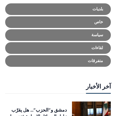
بلديات
خاص
سياسة
لقاءات
متفرقات
آخر الأخبار
دمشق و”الحزب”… هل يقرّب