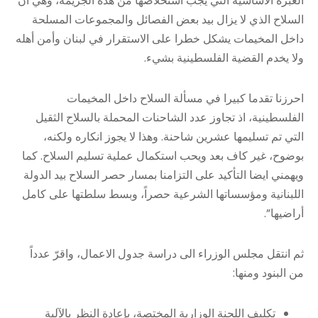
العبرة الأساسية التي يجب استخلاصها من هذه الجريمة، وهي أن
السلاح الذي لا يزال بيد بعض الفصائل والمجموعات المسلحة
داخل المخيمات يشكل خطرا على الاستقرار في لبنان وأمن أهله
ولا يخدم القضية الفلسطينية بشيء.
احرزنا تقدما كبيرا في مسألة السلاح داخل المخيمات
الفلسطينية، اذ تجاوز عدد الشاحنات المحملة بالسلاح الثقيل
التي تم تسليمها عشرين شاحنة. وهذا لا يجوز انكاره ولكنه،
بوضوح، غير كاف بعد ويحب استكمال عملية تسليم السلاح. كما
ويهمني ايضا التأكيد على التزامنا بمسار حصر السلاح بيد الدولة
اللبنانية ومؤسساتها الشرعية حصراً، وبسط سلطتها على كامل
أراضيها”.
ثم انتقل مجلس الوزراء الى دراسة جدول الاعمال، واقرّ عدداً
من البنود ومنها:
تكليف اللجنة الوزارية المختصة، بإعادة النظر بالآلية