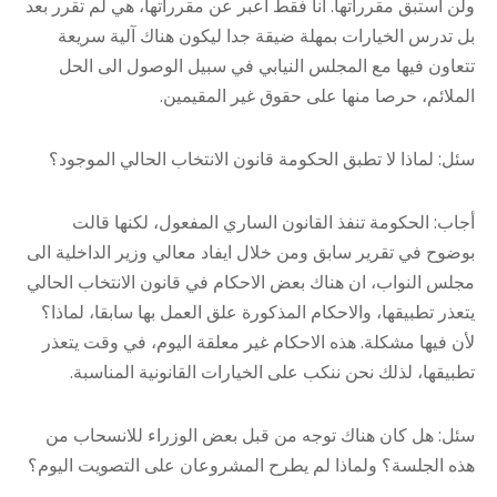
ولن استبق مقرراتها. أنا فقط اعبر عن مقرراتها، هي لم تقرر بعد
بل تدرس الخيارات بمهلة ضيقة جدا ليكون هناك آلية سريعة
تتعاون فيها مع المجلس النيابي في سبيل الوصول الى الحل
الملائم، حرصا منها على حقوق غير المقيمين.
سئل: لماذا لا تطبق الحكومة قانون الانتخاب الحالي الموجود؟
أجاب: الحكومة تنفذ القانون الساري المفعول، لكنها قالت
بوضوح في تقرير سابق ومن خلال ايفاد معالي وزير الداخلية الى
مجلس النواب، ان هناك بعض الاحكام في قانون الانتخاب الحالي
يتعذر تطبيقها، والاحكام المذكورة علق العمل بها سابقا، لماذا؟
لأن فيها مشكلة. هذه الاحكام غير معلقة اليوم، في وقت يتعذر
تطبيقها، لذلك نحن ننكب على الخيارات القانونية المناسبة.
سئل: هل كان هناك توجه من قبل بعض الوزراء للانسحاب من
هذه الجلسة؟ ولماذا لم يطرح المشروعان على التصويت اليوم؟