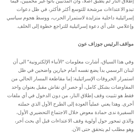
إطلاق النار لم يُطبَّق أصلاً، وأن المدنيين باتوا غير محميين، فيما
تبدو الاعتداءات مرشحة للتوسع أكثر فأكثر، في ظل دعوات
إسرائيلية داخلية متزايدة لاستمرار الحرب، ووسط هجوم سياسي
وإعلامي على أي دعوة إسرائيلية للتراجع خطوة إلى الخلف.
مواقف الرئيس جوزاف عون
وفي هذا السياق، أشارت معلومات “الأنباء الإلكترونية” الى أن
لبنان الرسمي بدأ يضع نفسه أمام خيارين واضحين في ظل
استمرار الخروقات الإسرائيلية: إما مقاطعة المسار الحالي من
المفاوضات بشكل كامل، أو حصر أي نقاش مقبل بعنوان واحد
فقط هو تثبيت وقف إطلاق النار، من دون الدخول في أي ملفات
أخرى. وهذا يعني عملياً العودة إلى الطرح الأول الذي حملته
السفيرة ندى حمادة معوض خلال الاجتماع التحضيري الأول،
والذي تمحور حول أولوية وقف الاعتداءات قبل أي بحث آخر،
وهو مطلب لم يتحقق حتى الآن.