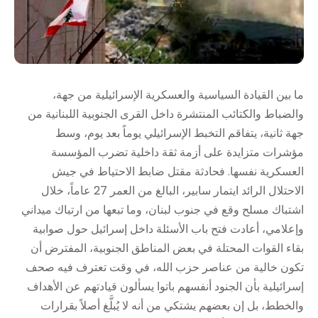
ما بين القيادة السياسية والعسكرية الإسرائيلية من جهة،
والضباط والكتائب المنتشرة داخل القرى الجنوبية اللبنانية من
جهة ثانية، يتفاقم التخبط الإسرائيلي يوماً بعد يوم، وسط
مؤشرات متزايدة على أزمة ثقة داخلية تضرب المؤسسة
العسكرية نفسها. فحادثة مقتل ضابط الاحتياط في جيش
الاحتلال الرائد ايتمار سابير، البالغ من العمر 27 عاماً، خلال
اشتباك مسلح وقع في جنوب لبنان، وما تبعها من ارتباك ميداني
وإعلامي، أعادت فتح باب الأسئلة داخل إسرائيل حول صوابية
بقاء القوات المحتلة في بعض المناطق الجنوبية، المفترض أن
تكون خالية من عناصر حزب الله، في وقت تعترف فيه صحف
إسرائيلية بأن الجنود أنفسهم باتوا يسألون قيادتهم عن الأهداف
والخطط، بل إن بعضهم يشتكي من أنه لا يُبلَّغ أصلاً بقرارات